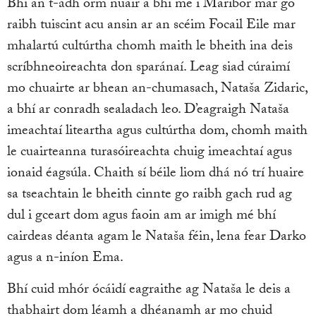
Bhí an t-ádh orm nuair a bhí mé i Maribor mar go
raibh tuiscint acu ansin ar an scéim Focail Eile mar
mhalartú cultúrtha chomh maith le bheith ina deis
scríbhneoireachta don sparánaí. Leag siad cúraimí
mo chuairte ar bhean an-chumasach, Nataša Zidaric,
a bhí ar conradh sealadach leo. D’eagraigh Nataša
imeachtaí liteartha agus cultúrtha dom, chomh maith
le cuairteanna turasóireachta chuig imeachtaí agus
ionaid éagsúla. Chaith sí béile liom dhá nó trí huaire
sa tseachtain le bheith cinnte go raibh gach rud ag
dul i gceart dom agus faoin am ar imigh mé bhí
cairdeas déanta agam le Nataša féin, lena fear Darko
agus a n-iníon Ema.
Bhí cuid mhór ócáidí eagraithe ag Nataša le deis a
thabhairt dom léamh a dhéanamh ar mo chuid