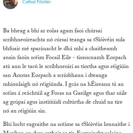
Cathal Póirtéir
Ba bheag a bhí ar eolas agam faoi chúrsaí
scríbhneoireachta nó cúrsaí teanga sa tSlóivéin sula
bhfuair mé sparánacht le dhá mhí a chaitheamh
ansin faoin scéim Focail Eile - tionscnamh Eorpach
atá ann le tacú le scríbhneoirí as tíortha agus réigiúin
san Aontas Eorpach a scríobhann i dteanga
mhionlaigh nó réigiúnda. I gcás na hÉireann tá an
scéim á reáchtáil ag Foras na Gaeilge agus thar sáile
ag grúpaí agus institiúidí cultúrtha de chuid na tíre
nó an réigiúin sin.
Bhí lucht eagraithe na scéime sa tSlóivéin lonnaithe i