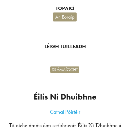
TOPAICÍ
An Eoraip
LÉIGH TUILLEADH
DRÁMAÍOCHT
Éilís Ní Dhuibhne
Cathal Póirtéir
Tá oíche ómóis don scríbhneoir Éilís Ní Dhuibhne á