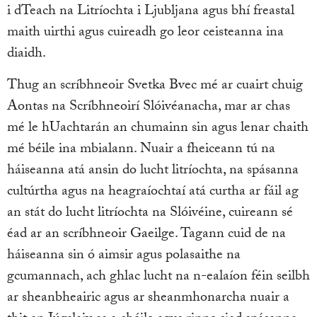
i dTeach na Litríochta i Ljubljana agus bhí freastal
maith uirthi agus cuireadh go leor ceisteanna ina
diaidh.
Thug an scríbhneoir Svetka Bvec mé ar cuairt chuig
Aontas na Scríbhneoirí Slóivéanacha, mar ar chas
mé le hUachtarán an chumainn sin agus lenar chaith
mé béile ina mbialann. Nuair a fheiceann tú na
háiseanna atá ansin do lucht litríochta, na spásanna
cultúrtha agus na heagraíochtaí atá curtha ar fáil ag
an stát do lucht litríochta na Slóivéine, cuireann sé
éad ar an scríbhneoir Gaeilge. Tagann cuid de na
háiseanna sin ó aimsir agus polasaithe na
gcumannach, ach ghlac lucht na n-ealaíon féin seilbh
ar sheanbheairic agus ar sheanmhonarcha nuair a