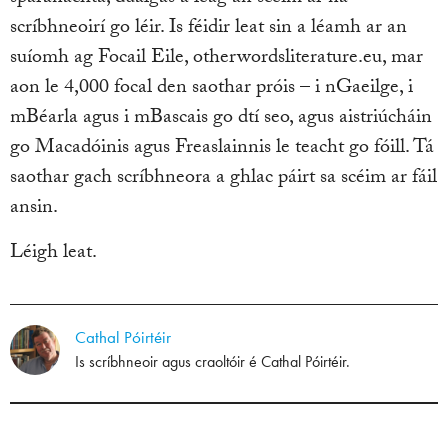
scríbhneoirí go léir. Is féidir leat sin a léamh ar an
suíomh ag Focail Eile, otherwordsliterature.eu, mar
aon le 4,000 focal den saothar próis – i nGaeilge, i
mBéarla agus i mBascais go dtí seo, agus aistriúcháin
go Macadóinis agus Freaslainnis le teacht go fóill. Tá
saothar gach scríbhneora a ghlac páirt sa scéim ar fáil
ansin.
Léigh leat.
Cathal Póirtéir
Is scríbhneoir agus craoltóir é Cathal Póirtéir.