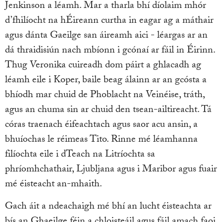
Jenkinson a léamh. Mar a tharla bhí díolaim mhór
d’fhilíocht na hÉireann curtha in eagar ag a máthair
agus dánta Gaeilge san áireamh aici - léargas ar an
dá thraidisiún nach mbíonn i gcónaí ar fáil in Éirinn.
Thug Veronika cuireadh dom páirt a ghlacadh ag
léamh eile i Koper, baile beag álainn ar an gcósta a
bhíodh mar chuid de Phoblacht na Veinéise, tráth,
agus an chuma sin ar chuid den tsean-ailtireacht. Tá
córas traenach éifeachtach agus saor acu ansin, a
bhuíochas le réimeas Tito. Rinne mé léamhanna
filíochta eile i dTeach na Litríochta sa
phríomhchathair, Ljubljana agus i Maribor agus fuair
mé éisteacht an-mhaith.
Gach áit a ndeachaigh mé bhí an lucht éisteachta ar