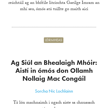
reáchtáil ag an bhféile litríochta Gaeilge Imram an
mhí seo, ómós atá tuillte go maith aici
LÉIRMHEAS
Ag Siúl an Bhealaigh Mhóir:
Aistí in ómós don Ollamh
Nollaig Mac Congáil
Sorcha Nic Lochlainn
Tá lón machnaimh i ngach aiste sa chnuasach