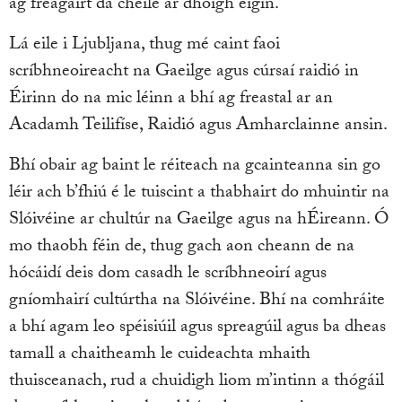
ag freagairt dá chéile ar dhóigh éigin.
Lá eile i Ljubljana, thug mé caint faoi
scríbhneoireacht na Gaeilge agus cúrsaí raidió in
Éirinn do na mic léinn a bhí ag freastal ar an
Acadamh Teilifíse, Raidió agus Amharclainne ansin.
Bhí obair ag baint le réiteach na gcainteanna sin go
léir ach b’fhiú é le tuiscint a thabhairt do mhuintir na
Slóivéine ar chultúr na Gaeilge agus na hÉireann. Ó
mo thaobh féin de, thug gach aon cheann de na
hócáidí deis dom casadh le scríbhneoirí agus
gníomhairí cultúrtha na Slóivéine. Bhí na comhráite
a bhí agam leo spéisiúil agus spreagúil agus ba dheas
tamall a chaitheamh le cuideachta mhaith
thuisceanach, rud a chuidigh liom m’intinn a thógáil