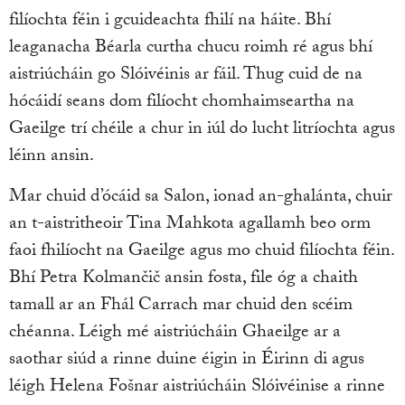
filíochta féin i gcuideachta fhilí na háite. Bhí
leaganacha Béarla curtha chucu roimh ré agus bhí
aistriúcháin go Slóivéinis ar fáil. Thug cuid de na
hócáidí seans dom filíocht chomhaimseartha na
Gaeilge trí chéile a chur in iúl do lucht litríochta agus
léinn ansin.
Mar chuid d’ócáid sa Salon, ionad an-ghalánta, chuir
an t-aistritheoir Tina Mahkota agallamh beo orm
faoi fhilíocht na Gaeilge agus mo chuid filíochta féin.
Bhí Petra Kolmančič ansin fosta, file óg a chaith
tamall ar an Fhál Carrach mar chuid den scéim
chéanna. Léigh mé aistriúcháin Ghaeilge ar a
saothar siúd a rinne duine éigin in Éirinn di agus
léigh Helena Fošnar aistriúcháin Slóivéinise a rinne