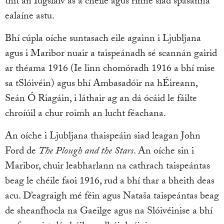
thit an Iúgslaiv as a chéile agus rinne siad spásanna
ealaíne astu.
Bhí cúpla oíche suntasach eile againn i Ljubljana
agus i Maribor nuair a taispeánadh sé scannán gairid
ar théama 1916 (Ie linn chomóradh 1916 a bhí mise
sa tSlóivéin) agus bhí Ambasadóir na hÉireann,
Seán Ó Riagáin, i láthair ag an dá ócáid le fáilte
chroíúil a chur roimh an lucht féachana.
An oíche i Ljubljana thaispeáin siad leagan John
Ford de
The Plough and the Stars
. An oíche sin i
Maribor, chuir leabharlann na cathrach taispeántas
beag le chéile faoi 1916, rud a bhí thar a bheith deas
acu. D’eagraigh mé féin agus Nataša taispeántas beag
de sheanfhocla na Gaeilge agus na Slóivéinise a bhí