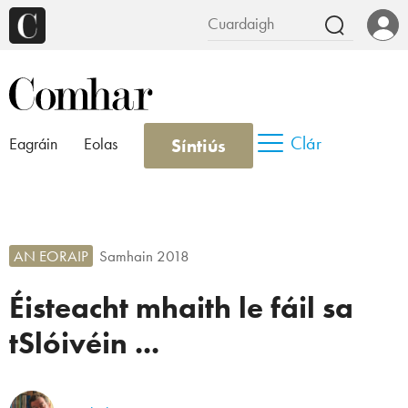
Clár
Síntiús
Eagráin
Eolas
AN EORAIP
Samhain 2018
Éisteacht mhaith le fáil sa
tSlóivéin ...