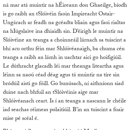
ná mar atá muintir na hÉireann don Ghaeilge, bíodh
is go raibh an tSlóivéin faoin Impireacht Ostair-
Ungárach ar feadh na gcéadta bliain agus faoi rialtas
na hIúgslaive ina dhiaidh sin. D’éirigh le muintir na
Slóivéine an teanga a choinneáil lárnach sa tuiscint a
bhí acu orthu féin mar Shlóivéanaigh, ba chuma cén
teanga a raibh an lámh in uachtar aici go hoifigiúil.
Le dúthracht glacadh léi mar theanga liteartha agus
léinn sa naoú céad déag agus tá muintir na tíre sin
bródúil aisti go fóill. Go bunúsach, ní aithníonn siad
duine nach bhfuil an tSlóivéinis aige mar
Shlóivéanach ceart. Is í an teanga a nascann le chéile
iad seachas réimeas polaitiúil. B’in an tuiscint a fuair
mise pé scéal é.