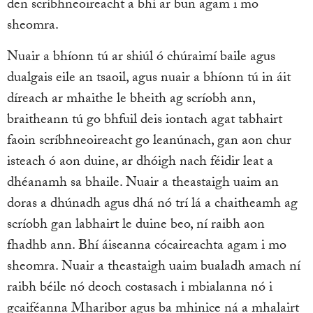
den scríbhneoireacht a bhí ar bun agam i mo
sheomra.
Nuair a bhíonn tú ar shiúl ó chúraimí baile agus
dualgais eile an tsaoil, agus nuair a bhíonn tú in áit
díreach ar mhaithe le bheith ag scríobh ann,
braitheann tú go bhfuil deis iontach agat tabhairt
faoin scríbhneoireacht go leanúnach, gan aon chur
isteach ó aon duine, ar dhóigh nach féidir leat a
dhéanamh sa bhaile. Nuair a theastaigh uaim an
doras a dhúnadh agus dhá nó trí lá a chaitheamh ag
scríobh gan labhairt le duine beo, ní raibh aon
fhadhb ann. Bhí áiseanna cócaireachta agam i mo
sheomra. Nuair a theastaigh uaim bualadh amach ní
raibh béile nó deoch costasach i mbialanna nó i
gcaiféanna Mharibor agus ba mhinice ná a mhalairt