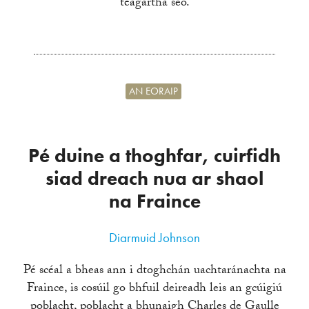
téagartha seo.
AN EORAIP
Pé duine a thoghfar, cuirfidh
siad dreach nua ar shaol
na Fraince
Diarmuid Johnson
Pé scéal a bheas ann i dtoghchán uachtaránachta na
Fraince, is cosúil go bhfuil deireadh leis an gcúigiú
poblacht, poblacht a bhunaigh Charles de Gaulle