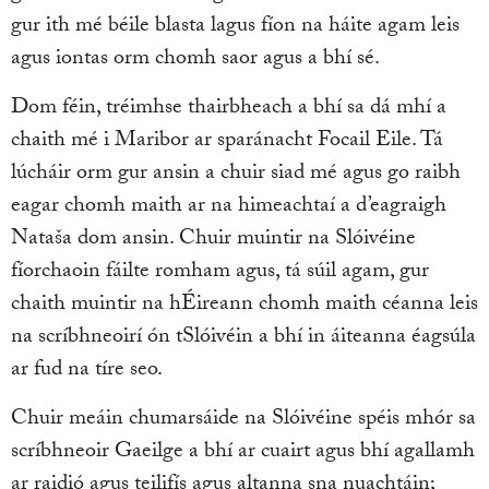
gur ith mé béile blasta lagus fíon na háite agam leis
agus iontas orm chomh saor agus a bhí sé.
Dom féin, tréimhse thairbheach a bhí sa dá mhí a
chaith mé i Maribor ar sparánacht Focail Eile. Tá
lúcháir orm gur ansin a chuir siad mé agus go raibh
eagar chomh maith ar na himeachtaí a d’eagraigh
Nataša dom ansin. Chuir muintir na Slóivéine
fíorchaoin fáilte romham agus, tá súil agam, gur
chaith muintir na hÉireann chomh maith céanna leis
na scríbhneoirí ón tSlóivéin a bhí in áiteanna éagsúla
ar fud na tíre seo.
Chuir meáin chumarsáide na Slóivéine spéis mhór sa
scríbhneoir Gaeilge a bhí ar cuairt agus bhí agallamh
ar raidió agus teilifís agus altanna sna nuachtáin;