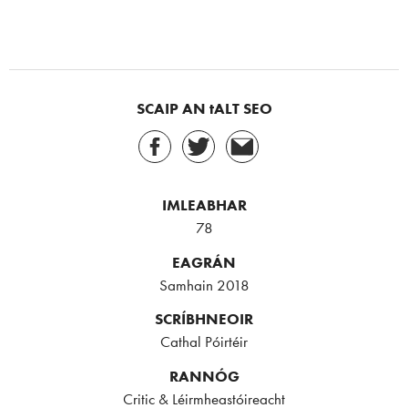
SCAIP AN tALT SEO
IMLEABHAR
78
EAGRÁN
Samhain 2018
SCRÍBHNEOIR
Cathal Póirtéir
RANNÓG
Critic & Léirmheastóireacht