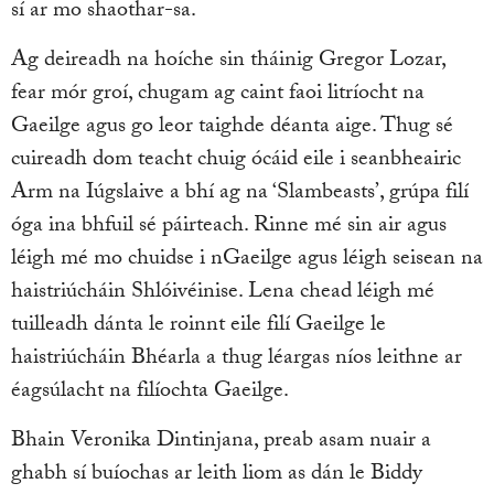
sí ar mo shaothar-sa.
Ag deireadh na hoíche sin tháinig Gregor Lozar,
fear mór groí, chugam ag caint faoi litríocht na
Gaeilge agus go leor taighde déanta aige. Thug sé
cuireadh dom teacht chuig ócáid eile i seanbheairic
Arm na Iúgslaive a bhí ag na ‘Slambeasts’, grúpa filí
óga ina bhfuil sé páirteach. Rinne mé sin air agus
léigh mé mo chuidse i nGaeilge agus léigh seisean na
haistriúcháin Shlóivéinise. Lena chead léigh mé
tuilleadh dánta le roinnt eile filí Gaeilge le
haistriúcháin Bhéarla a thug léargas níos leithne ar
éagsúlacht na filíochta Gaeilge.
Bhain Veronika Dintinjana, preab asam nuair a
ghabh sí buíochas ar leith liom as dán le Biddy