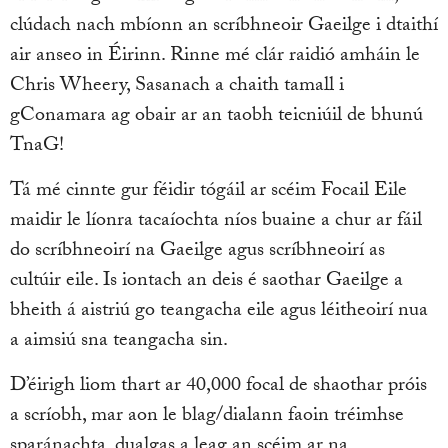
clúdach nach mbíonn an scríbhneoir Gaeilge i dtaithí
air anseo in Éirinn. Rinne mé clár raidió amháin le
Chris Wheery, Sasanach a chaith tamall i
gConamara ag obair ar an taobh teicniúil de bhunú
TnaG!
Tá mé cinnte gur féidir tógáil ar scéim Focail Eile
maidir le líonra tacaíochta níos buaine a chur ar fáil
do scríbhneoirí na Gaeilge agus scríbhneoirí as
cultúir eile. Is iontach an deis é saothar Gaeilge a
bheith á aistriú go teangacha eile agus léitheoirí nua
a aimsiú sna teangacha sin.
D’éirigh liom thart ar 40,000 focal de shaothar próis
a scríobh, mar aon le blag/dialann faoin tréimhse
sparánachta, dualgas a leag an scéim ar na