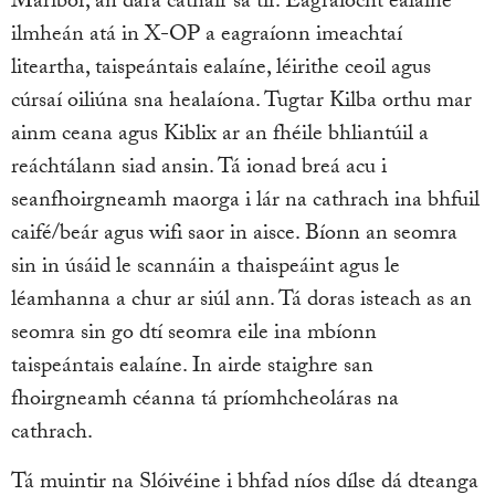
Maribor, an dara cathair sa tír. Eagraíocht ealaíne
ilmheán atá in X-OP a eagraíonn imeachtaí
liteartha, taispeántais ealaíne, léirithe ceoil agus
cúrsaí oiliúna sna healaíona. Tugtar Kilba orthu mar
ainm ceana agus Kiblix ar an fhéile bhliantúil a
reáchtálann siad ansin. Tá ionad breá acu i
seanfhoirgneamh maorga i lár na cathrach ina bhfuil
caifé/beár agus wifi saor in aisce. Bíonn an seomra
sin in úsáid le scannáin a thaispeáint agus le
léamhanna a chur ar siúl ann. Tá doras isteach as an
seomra sin go dtí seomra eile ina mbíonn
taispeántais ealaíne. In airde staighre san
fhoirgneamh céanna tá príomhcheoláras na
cathrach.
Tá muintir na Slóivéine i bhfad níos dílse dá dteanga