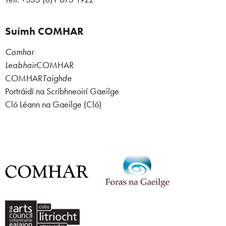
Suímh COMHAR
Comhar
Leabhair
COMHAR
COMHAR
Taighde
Portráidí na Scríbhneoirí Gaeilge
Cló Léann na Gaeilge (Cló)