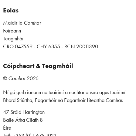
Eolas
Maidir le
Comhar
Foireann
Teagmháil
CRO 047559 - CHY 6355 - RCN 20011390
Cóipcheart & Teagmháil
©
Comhar
2026
Ní gá gurb ionann na tuairimí a nochtar anseo agus tuairimí
Bhord Stiúrtha, Eagarthóir ná Eagarthóir Liteartha Comhar.
47 Sráid Harrington
Baile Átha Cliath 8
Éire
Teil: +353 (0)1 675 1922