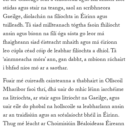
bís an Ghaeilge féin a chloisteáil agus fáil amach faoi
stádas agus stair na teanga, saol an scríbhneora
Gaeilge, díolachán na filíochta in Éirinn agus
tuilleadh. Tá siad millteanach tógtha faoin fhilíocht
ansin agus bíonn na filí óga sásta go leor má
fhaigheann siad éisteacht mhaith agus má éiríonn
leo cúpla céad cóip de leabhar filíochta a dhíol. Tá
‘ainmneacha móra’ ann, gan dabht, a mbíonn ráchairt
i bhfad níos mó ar a saothar.
Fuair mé cuireadh cainteanna a thabhairt in Ollscoil
Mharibor faoi thrí, dhá uair do mhic léinn iarchéime
na litríochta, ar stair agus litríocht na Gaeilge, agus
uair eile do phobal na hollscoile sa leabharlann ansin
ar an traidisiún agus an scéalaíocht bhéil in Éirinn.
Thug mé léacht ar Choimisiúin Béaloideasa Éireann