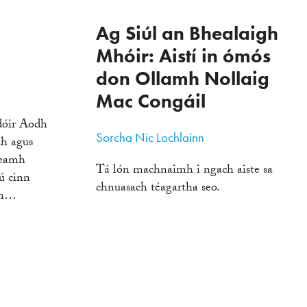
Ag Siúl an Bhealaigh
Mhóir: Aistí in ómós
don Ollamh Nollaig
Mac Congáil
dóir Aodh
Sorcha Nic Lochlainn
h agus
reamh
Tá lón machnaimh i ngach aiste sa
ú cinn
chnuasach téagartha seo.
fin…