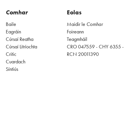
Comhar
Eolas
Baile
Maidir le
Comhar
Eagráin
Foireann
Cúrsaí Reatha
Teagmháil
Cúrsaí Litríochta
CRO 047559 - CHY 6355 -
Critic
RCN 20011390
Cuardach
Síntiús