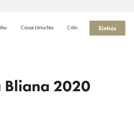
Síntiús
atha
Cúrsaí Litríochta
Critic
a Bliana 2020