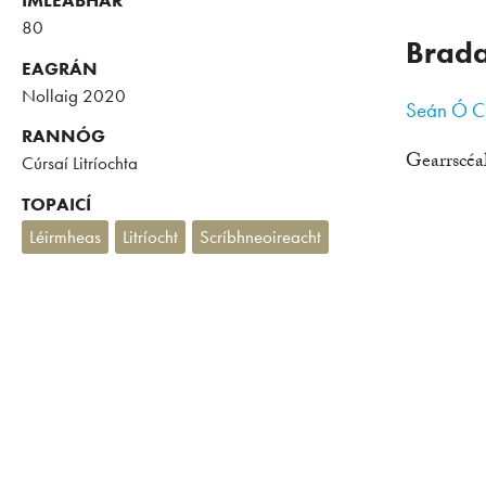
80
Brada
EAGRÁN
Nollaig 2020
Seán Ó C
RANNÓG
Gearrscéa
Cúrsaí Litríochta
TOPAICÍ
Léirmheas
Litríocht
Scríbhneoireacht