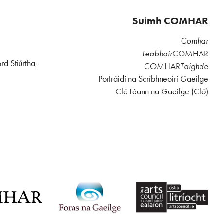
Suímh COMHAR
Comhar
Leabhair
COMHAR
rd Stiúrtha,
COMHAR
Taighde
Portráidí na Scríbhneoirí Gaeilge
Cló Léann na Gaeilge (Cló)