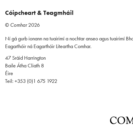
Cóipcheart & Teagmháil
©
Comhar
2026
Ní gá gurb ionann na tuairimí a nochtar anseo agus tuairimí Bho
Eagarthóir ná Eagarthóir Liteartha Comhar.
47 Sráid Harrington
Baile Átha Cliath 8
Éire
Teil: +353 (0)1 675 1922