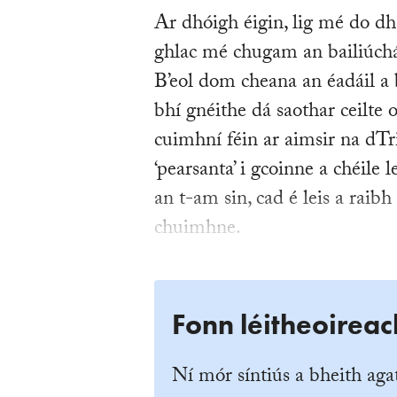
Ar dhóigh éigin, lig mé do dh
ghlac mé chugam an bailiúc
B’eol dom cheana an éadáil a 
bhí gnéithe dá saothar ceilte o
cuimhní féin ar aimsir na dTrio
‘pearsanta’ i gcoinne a chéile 
an t-am sin, cad é leis a raibh 
chuimhne.
Fonn léitheoireac
Ní mór síntiús a bheith agat