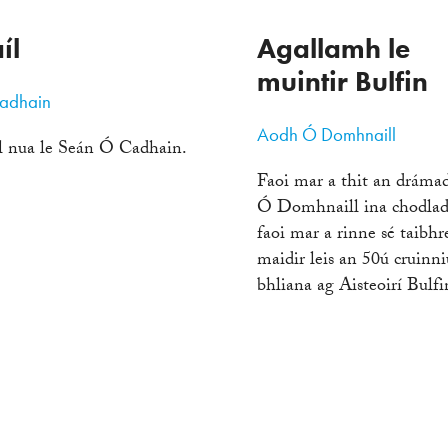
íl
Agallamh le
muintir Bulfin
adhain
Aodh Ó Domhnaill
l nua le Seán Ó Cadhain.
Faoi mar a thit an dráma
Ó Domhnaill ina chodlad
faoi mar a rinne sé taibh
maidir leis an 50ú cruinni
bhliana ag Aisteoirí Bul