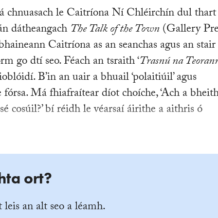
á chnuasach le Caitríona Ní Chléirchín dul thart
hán dátheangach
The Talk of the Town
(Gallery Pre
bhaineann Caitríona as an seanchas agus an stair
rm go dtí seo. Féach an tsraith ‘
Trasnú na Teorann
blóidí. B’in an uair a bhuail ‘polaitiúil’ agus
le fórsa. Má fhiafraítear díot choíche, ‘Ach a bheit
sé cosúil?’ bí réidh le véarsaí áirithe a aithris ó
hta ort?
 leis an alt seo a léamh.