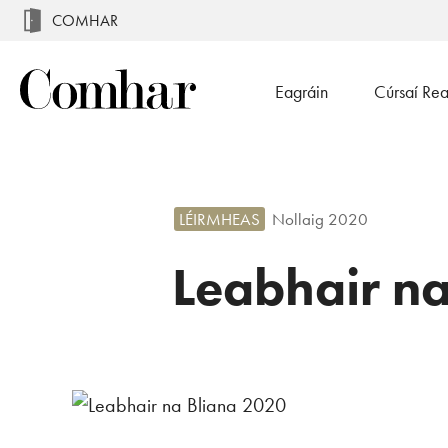
COMHAR
Eagráin
Cúrsaí Re
LÉIRMHEAS
Nollaig 2020
Leabhair n