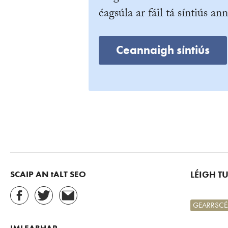
éagsúla ar fáil tá síntiús ann
Ceannaigh síntiús
SCAIP AN tALT SEO
LÉIGH T
GEARRSCÉ
IMLEABHAR