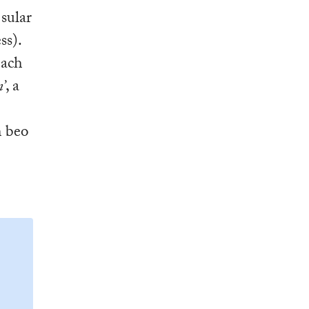
 sular
ss).
 ach
’
, a
h beo