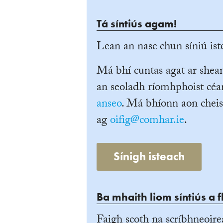
Tá síntiús agam!
Lean an nasc chun síniú iste
Má bhí cuntas agat ar she
an seoladh ríomhphoist céan
anseo
. Má bhíonn aon cheis
ag
oifig@comhar.ie
.
Sínigh isteach
Ba mhaith liom síntiús a f
Faigh scoth na scríbhneoire