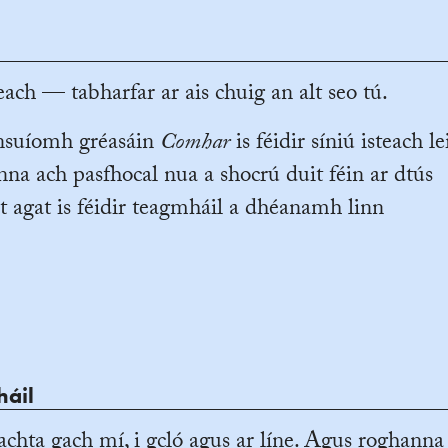
ach — tabharfar ar ais chuig an alt seo tú.
ansuíomh gréasáin
Comhar
is féidir síniú isteach le
na ach pasfhocal nua a shocrú duit féin ar dtús
t agat is féidir teagmháil a dhéanamh linn
háil
achta gach mí, i gcló agus ar líne. Agus roghanna