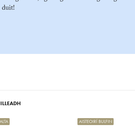
 duit!
UILLEADH
ALTA
AISTEOIRÍ BULFIN