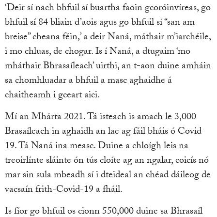
‘Deir sí nach bhfuil sí buartha faoin gcoróinvíreas, go
bhfuil sí 84 bliain d’aois agus go bhfuil sí “san am
breise” cheana féin,’ a deir Naná, máthair m’iarchéile,
i mo chluas, de chogar. Is í Naná, a dtugaim ‘mo
mháthair Bhrasaíleach’ uirthi, an t-aon duine amháin
sa chomhluadar a bhfuil a masc aghaidhe á
chaitheamh i gceart aici.
Mí an Mhárta 2021. Tá isteach is amach le 3,000
Brasaíleach in aghaidh an lae ag fáil bháis ó Covid-
19. Tá Naná ina measc. Duine a chloígh leis na
treoirlínte sláinte ón tús cloíte ag an ngalar, coicís nó
mar sin sula mbeadh sí i dteideal an chéad dáileog de
vacsaín frith-Covid-19 a fháil.
Is fíor go bhfuil os cionn 550,000 duine sa Bhrasaíl