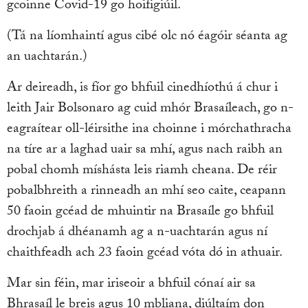
gcoinne Covid-19 go hoifigiúil.
(Tá na líomhaintí agus cibé olc nó éagóir séanta ag
an uachtarán.)
Ar deireadh, is fíor go bhfuil cinedhíothú á chur i
leith Jair Bolsonaro ag cuid mhór Brasaíleach, go n-
eagraítear oll-léirsithe ina choinne i mórchathracha
na tíre ar a laghad uair sa mhí, agus nach raibh an
pobal chomh míshásta leis riamh cheana. De réir
pobalbhreith a rinneadh an mhí seo caite, ceapann
50 faoin gcéad de mhuintir na Brasaíle go bhfuil
drochjab á dhéanamh ag a n-uachtarán agus ní
chaithfeadh ach 23 faoin gcéad vóta dó in athuair.
Mar sin féin, mar iriseoir a bhfuil cónaí air sa
Bhrasaíl le breis agus 10 mbliana, diúltaím don