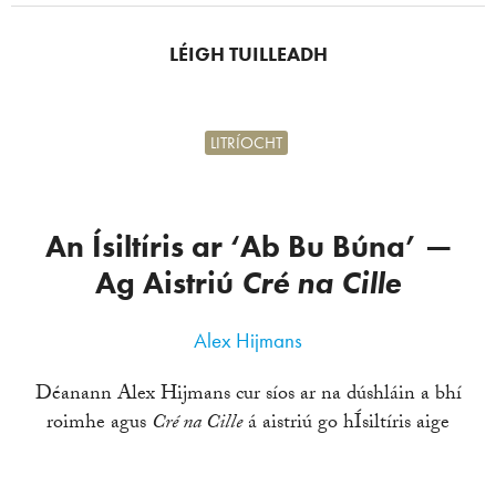
LÉIGH TUILLEADH
LITRÍOCHT
An Ísiltíris ar ‘Ab Bu Búna’ —
Ag Aistriú
Cré na Cille
Alex Hijmans
Déanann Alex Hijmans cur síos ar na dúshláin a bhí
roimhe agus
Cré na Cille
á aistriú go hÍsiltíris aige