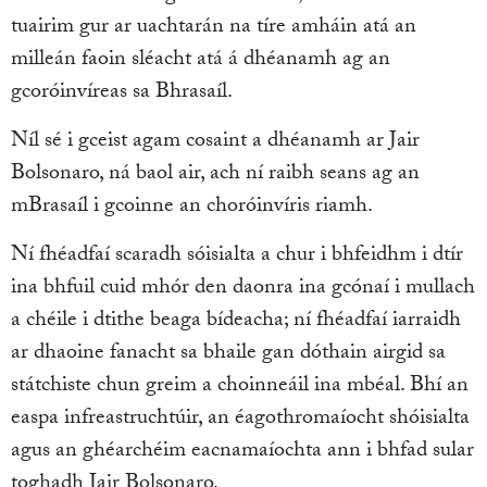
tuairim gur ar uachtarán na tíre amháin atá an
milleán faoin sléacht atá á dhéanamh ag an
gcoróinvíreas sa Bhrasaíl.
Níl sé i gceist agam cosaint a dhéanamh ar Jair
Bolsonaro, ná baol air, ach ní raibh seans ag an
mBrasaíl i gcoinne an choróinvíris riamh.
Ní fhéadfaí scaradh sóisialta a chur i bhfeidhm i dtír
ina bhfuil cuid mhór den daonra ina gcónaí i mullach
a chéile i dtithe beaga bídeacha; ní fhéadfaí iarraidh
ar dhaoine fanacht sa bhaile gan dóthain airgid sa
státchiste chun greim a choinneáil ina mbéal. Bhí an
easpa infreastruchtúir, an éagothromaíocht shóisialta
agus an ghéarchéim eacnamaíochta ann i bhfad sular
toghadh Jair Bolsonaro.