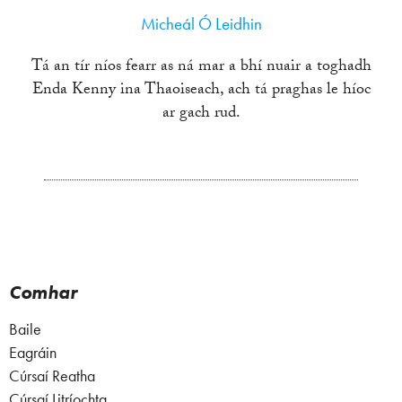
Micheál Ó Leidhin
Tá an tír níos fearr as ná mar a bhí nuair a toghadh
Enda Kenny ina Thaoiseach, ach tá praghas le híoc
ar gach rud.
Comhar
Baile
Eagráin
Cúrsaí Reatha
Cúrsaí Litríochta