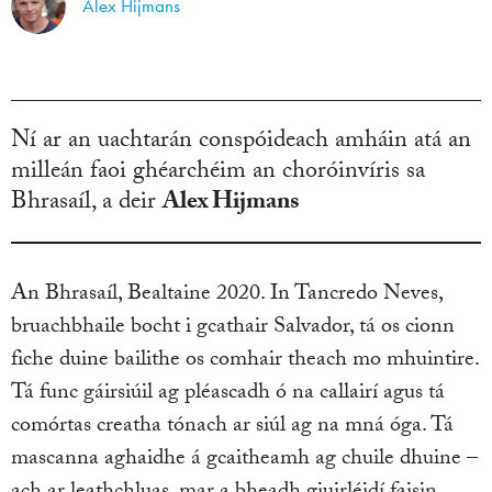
Alex Hijmans
Ní ar an uachtarán conspóideach amháin atá an
milleán faoi ghéarchéim an choróinvíris sa
Bhrasaíl, a deir
Alex Hijmans
An Bhrasaíl, Bealtaine 2020. In Tancredo Neves,
bruachbhaile bocht i gcathair Salvador, tá os cionn
fiche duine bailithe os comhair theach mo mhuintire.
Tá func gáirsiúil ag pléascadh ó na callairí agus tá
comórtas creatha tónach ar siúl ag na mná óga. Tá
mascanna aghaidhe á gcaitheamh ag chuile dhuine –