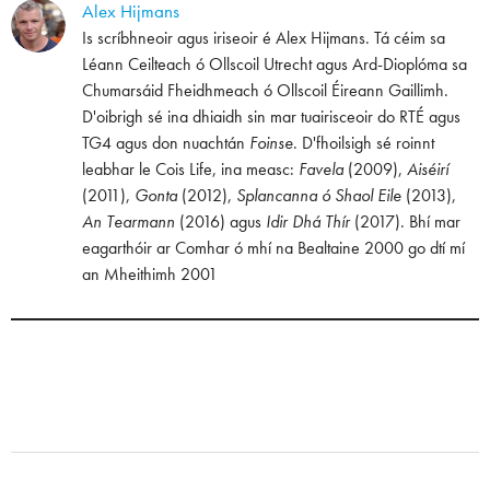
Alex Hijmans
Is scríbhneoir agus iriseoir é Alex Hijmans. Tá céim sa
Léann Ceilteach ó Ollscoil Utrecht agus Ard-Dioplóma sa
Chumarsáid Fheidhmeach ó Ollscoil Éireann Gaillimh.
D'oibrigh sé ina dhiaidh sin mar tuairisceoir do RTÉ agus
TG4 agus don nuachtán
Foinse
. D'fhoilsigh sé roinnt
leabhar le Cois Life, ina measc:
Favela
(2009),
Aiséirí
(2011),
Gonta
(2012),
Splancanna ó Shaol Eile
(2013),
An Tearmann
(2016) agus
Idir Dhá Thír
(2017). Bhí mar
eagarthóir ar Comhar ó mhí na Bealtaine 2000 go dtí mí
an Mheithimh 2001