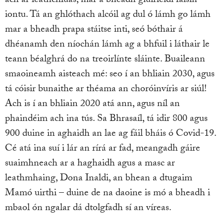
ach ar leathchluas, mar a bheadh giuirléidí faisin
iontu. Tá an ghlóthach alcóil ag dul ó lámh go lámh
mar a bheadh prapa stáitse inti, seó bóthair á
dhéanamh den níochán lámh ag a bhfuil i láthair le
teann béalghrá do na treoirlínte sláinte. Buaileann
smaoineamh aisteach mé: seo í an bhliain 2030, agus
tá cóisir bunaithe ar théama an choróinvíris ar siúl!
Ach is í an bhliain 2020 atá ann, agus níl an
phaindéim ach ina tús. Sa Bhrasaíl, tá idir 800 agus
900 duine in aghaidh an lae ag fáil bháis ó Covid-19.
Cé atá ina suí i lár an rírá ar fad, meangadh gáire
suaimhneach ar a haghaidh agus a masc ar
leathmhaing, Dona Inaldi, an bhean a dtugaim
Mamó uirthi – duine de na daoine is mó a bheadh i
mbaol ón ngalar dá dtolgfadh sí an víreas.