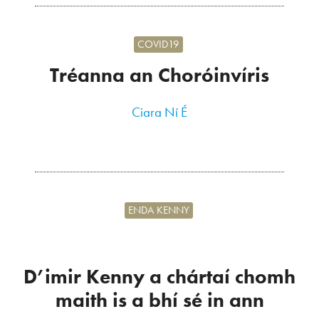
COVID19
Tréanna an Choróinvíris
Ciara Ní É
ENDA KENNY
D’imir Kenny a chártaí chomh
maith is a bhí sé in ann