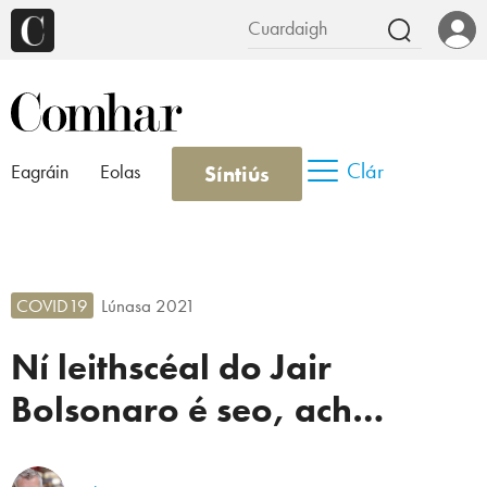
Clár
Síntiús
Eagráin
Eolas
COVID19
Lúnasa 2021
Ní leithscéal do Jair
Bolsonaro é seo, ach…