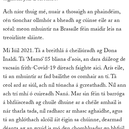
Ach níor thuig mé, nuair a thosaigh an phaindéim,
cén tionchar ollmhór a bheadh ag cúinse eile ar an
scéal: meon mhuintir na Brasaíle féin maidir leis na
treoirlínte sláinte.
Mí Iúil 2021. Tá a breithlá á cheiliúradh ag Dona
Inaldi. Tá ‘Mamó’ 85 bliana d’aois, an dara dáileog de
vacsaín frith-Covid-19 díreach faighte aici. Arís eile,
tá an mhuintir ar fad bailithe os comhair an tí. Tá
ceol ard ar siúl, ach níl tónacha á gcreathadh. Níl ann
ach trí mhí ó cuireadh Naná. Mar sin féin tá barróga
á bhfáisceadh ag chuile dhuine ar a chéile amhail is
nár tharla tada, níl radharc ar mhasc aghaidhe, agus
tá an ghlóthach alcóil áit éigin sa chúinne, dearmad