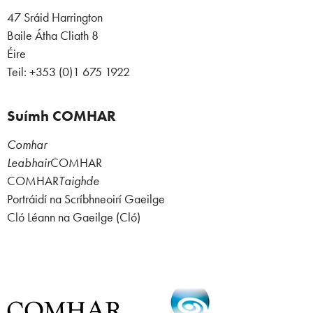
47 Sráid Harrington
Baile Átha Cliath 8
Éire
Teil: +353 (0)1 675 1922
Suímh COMHAR
Comhar
Leabhair
COMHAR
COMHAR
Taighde
Portráidí na Scríbhneoirí Gaeilge
Cló Léann na Gaeilge (Cló)