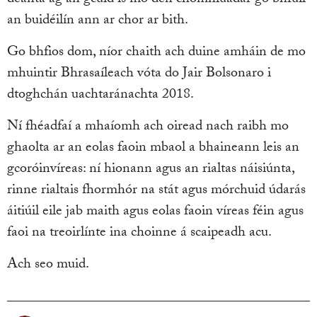
déanta ag an gcuid is mó den chomhluadar go bhfuil
an buidéilín ann ar chor ar bith.
Go bhfios dom, níor chaith ach duine amháin de mo
mhuintir Bhrasaíleach vóta do Jair Bolsonaro i
dtoghchán uachtaránachta 2018.
Ní fhéadfaí a mhaíomh ach oiread nach raibh mo
ghaolta ar an eolas faoin mbaol a bhaineann leis an
gcoróinvíreas: ní hionann agus an rialtas náisiúnta,
rinne rialtais fhormhór na stát agus mórchuid údarás
áitiúil eile jab maith agus eolas faoin víreas féin agus
faoi na treoirlínte ina choinne á scaipeadh acu.
Ach seo muid.