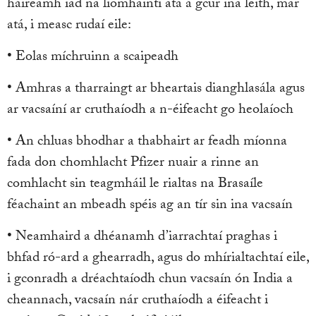
háireamh iad na líomhaintí atá á gcur ina leith, mar
atá, i measc rudaí eile:
• Eolas míchruinn a scaipeadh
• Amhras a tharraingt ar bheartais dianghlasála agus
ar vacsaíní ar cruthaíodh a n-éifeacht go heolaíoch
• An chluas bhodhar a thabhairt ar feadh míonna
fada don chomhlacht Pfizer nuair a rinne an
comhlacht sin teagmháil le rialtas na Brasaíle
féachaint an mbeadh spéis ag an tír sin ina vacsaín
• Neamhaird a dhéanamh d’iarrachtaí praghas i
bhfad ró-ard a ghearradh, agus do mhírialtachtaí eile,
i gconradh a dréachtaíodh chun vacsaín ón India a
cheannach, vacsaín nár cruthaíodh a éifeacht i