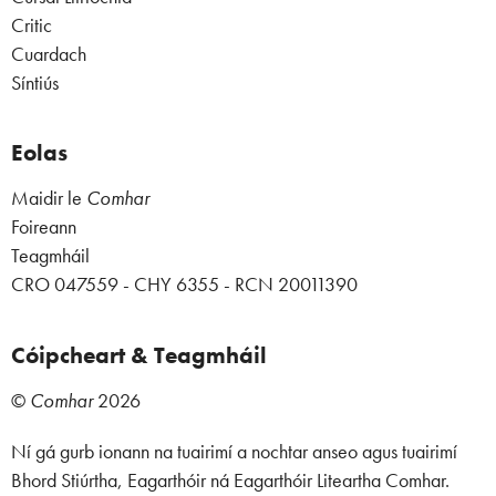
Critic
Cuardach
Síntiús
Eolas
Maidir le
Comhar
Foireann
Teagmháil
CRO 047559 - CHY 6355 - RCN 20011390
Cóipcheart & Teagmháil
©
Comhar
2026
Ní gá gurb ionann na tuairimí a nochtar anseo agus tuairimí
Bhord Stiúrtha, Eagarthóir ná Eagarthóir Liteartha Comhar.