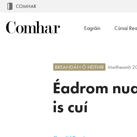
COMHAR
Eagráin
Cúrsaí Re
BREANDÁN Ó HEITHIR
Meitheamh 2
Éadrom nuai
is cuí