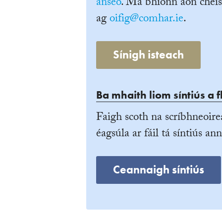
anseo
. Má bhíonn aon cheis
ag
oifig@comhar.ie
.
Sínigh isteach
Ba mhaith liom síntiús a f
Faigh scoth na scríbhneoire
éagsúla ar fáil tá síntiús ann
Ceannaigh síntiús