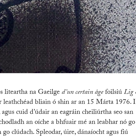
s liteartha na Gaeilge
d’un certain âge
foilsiú
Lig 
 leathchéad bliain ó shin ar an 15 Márta 1976. 
e, agus cuid d’údair an eagráin cheiliúrtha seo san
chodladh an oíche a bhfuair mé an leabhar nó go
 go clúdach. Spleodar, úire, dánaíocht agus fiú