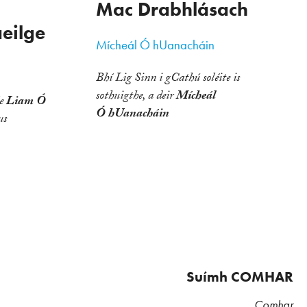
Mac Drabhlásach
aeilge
Mícheál Ó hUanacháin
Bhí Lig Sinn i gCathú soléite is
sothuigthe, a deir
Mícheál
le
Liam Ó
Ó hUanacháin
us
Suímh COMHAR
Comhar