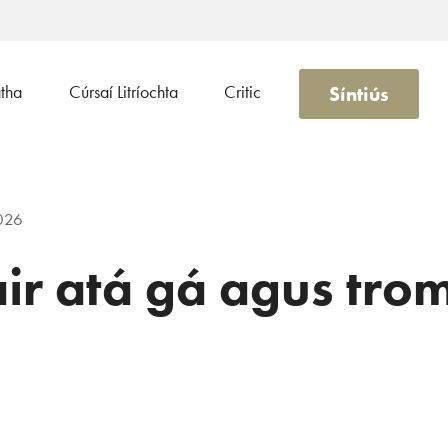
Síntiús
atha
Cúrsaí Litríochta
Critic
026
r atá gá agus trom