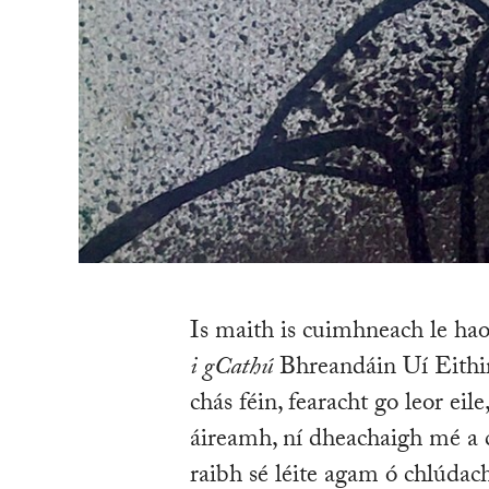
Is maith is cuimhneach le hao
i gCathú
Bhreandáin Uí Eithir
chás féin, fearacht go leor eil
áireamh, ní dheachaigh mé a 
raibh sé léite agam ó chlúdach