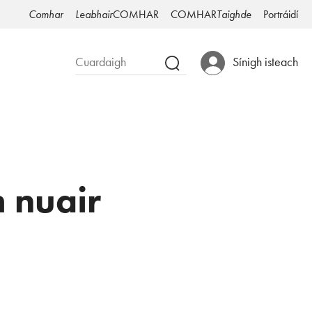
Comhar
Leabhair
COMHAR
COMHAR
Taighde
Portráidí
Sínigh isteach
 nuair