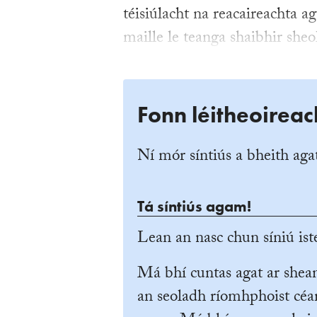
téisiúlacht na reacaireachta ag
maille le teanga shaibhir sheo
Fonn léitheoireac
Ní mór síntiús a bheith agat
Tá síntiús agam!
Lean an nasc chun síniú iste
Má bhí cuntas agat ar she
an seoladh ríomhphoist céan