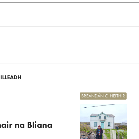
UILLEADH
BREANDÁN Ó HEITHIR
air na Bliana