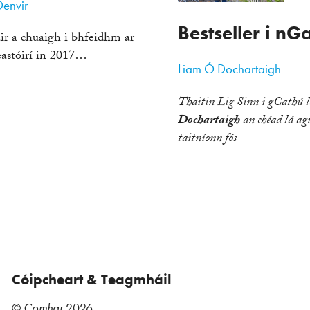
envir
Bestseller i nG
ir a chuaigh i bhfeidhm ar
eastóirí in 2017…
Liam Ó Dochartaigh
Thaitin Lig Sinn i gCathú 
Dochartaigh
an chéad lá ag
taitníonn fós
Cóipcheart & Teagmháil
©
Comhar
2026