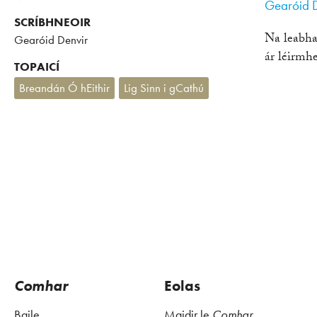
Gearóid D
SCRÍBHNEOIR
Na leabha
Gearóid Denvir
ár léirmh
TOPAICÍ
Breandán Ó hEithir
Lig Sinn i gCathú
Comhar
Eolas
Baile
Maidir le
Comhar