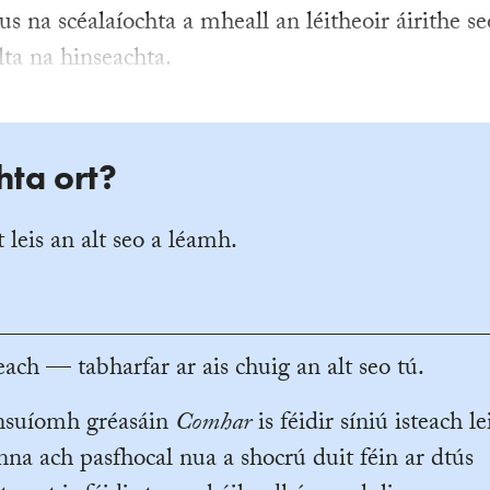
us na scéalaíochta a mheall an léitheoir áirithe se
lta na hinseachta.
hta ort?
 leis an alt seo a léamh.
ach — tabharfar ar ais chuig an alt seo tú.
ansuíomh gréasáin
Comhar
is féidir síniú isteach le
na ach pasfhocal nua a shocrú duit féin ar dtús