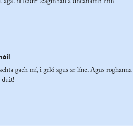
t agat is féidir teagmháil a dhéanamh linn
háil
achta gach mí, i gcló agus ar líne. Agus roghanna
 duit!