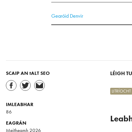
Gearóid Denvir
SCAIP AN tALT SEO
LÉIGH T
LITRÍOCHT
IMLEABHAR
86
Leabh
EAGRÁN
Meitheamh 2026