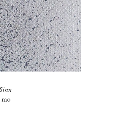
Sinn
I mo