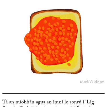
Mark Wickham
Tá an míobhán agus an imní le sonrú i ‘Lig