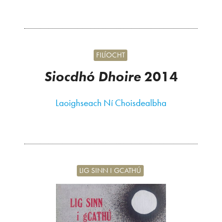
FILÍOCHT
Siocdhó Dhoire
2014
Laoighseach Ní Choisdealbha
LIG SINN I GCATHÚ