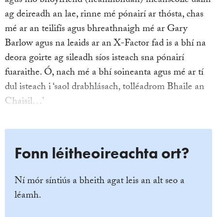
agus mo bhoyfriend (neamhbhuan) meánscoile uaim
ag deireadh an lae, rinne mé pónairí ar thósta, chas
mé ar an teilifís agus bhreathnaigh mé ar Gary
Barlow agus na leaids ar an X-Factor fad is a bhí na
deora goirte ag sileadh síos isteach sna pónairí
fuaraithe. Ó, nach mé a bhí soineanta agus mé ar tí
dul isteach i ‘saol drabhlásach, tolléadrom Bhaile an
Chaisil…’
Fonn léitheoireachta ort?
Ní mór síntiús a bheith agat leis an alt seo a
léamh.