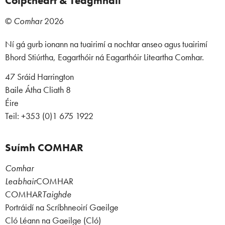
Cóipcheart & Teagmháil
©
Comhar
2026
Ní gá gurb ionann na tuairimí a nochtar anseo agus tuairimí
Bhord Stiúrtha, Eagarthóir ná Eagarthóir Liteartha Comhar.
47 Sráid Harrington
Baile Átha Cliath 8
Éire
Teil: +353 (0)1 675 1922
Suímh COMHAR
Comhar
Leabhair
COMHAR
COMHAR
Taighde
Portráidí na Scríbhneoirí Gaeilge
Cló Léann na Gaeilge (Cló)