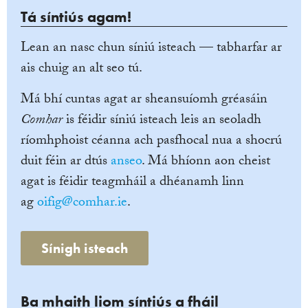
Tá síntiús agam!
Lean an nasc chun síniú isteach — tabharfar ar
ais chuig an alt seo tú.
Má bhí cuntas agat ar sheansuíomh gréasáin
Comhar
is féidir síniú isteach leis an seoladh
ríomhphoist céanna ach pasfhocal nua a shocrú
duit féin ar dtús
anseo
. Má bhíonn aon cheist
agat is féidir teagmháil a dhéanamh linn
ag
oifig@comhar.ie
.
Sínigh isteach
Ba mhaith liom síntiús a fháil