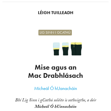
LÉIGH TUILLEADH
LIG SINN I GCATHÚ
Mise agus an
Mac Drabhlásach
Mícheál Ó hUanacháin
Bhí Lig Sinn i gCathú soléite is sothuigthe, a deir
Mícheál Ó hUanacháin