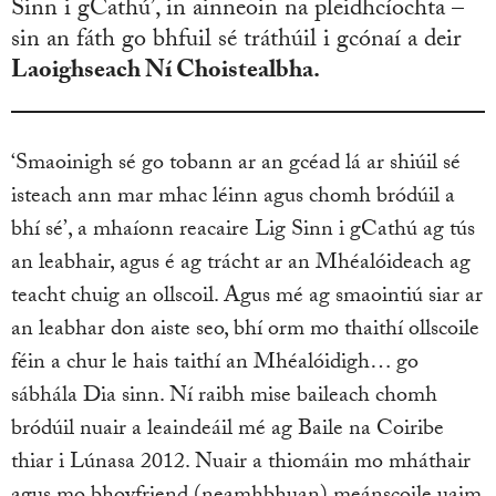
Sinn i gCathú’, in ainneoin na pleidhcíochta –
sin an fáth go bhfuil sé tráthúil i gcónaí a deir
Laoighseach Ní Choistealbha.
‘Smaoinigh sé go tobann ar an gcéad lá ar shiúil sé
isteach ann mar mhac léinn agus chomh bródúil a
bhí sé’, a mhaíonn reacaire Lig Sinn i gCathú ag tús
an leabhair, agus é ag trácht ar an Mhéalóideach ag
teacht chuig an ollscoil. Agus mé ag smaointiú siar ar
an leabhar don aiste seo, bhí orm mo thaithí ollscoile
féin a chur le hais taithí an Mhéalóidigh… go
sábhála Dia sinn. Ní raibh mise baileach chomh
bródúil nuair a leaindeáil mé ag Baile na Coiribe
thiar i Lúnasa 2012. Nuair a thiomáin mo mháthair