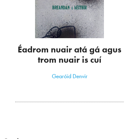
Éadrom nuair atá gá agus
trom nuair is cuí
Gearóid Denvir