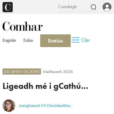
Clár
Síntiús
Eagráin
Eolas
LIG SINN I GCATHÚ
Meitheamh 2026
Ligeadh mé i gCathú…
Laoighseach Ní Choisdealbha