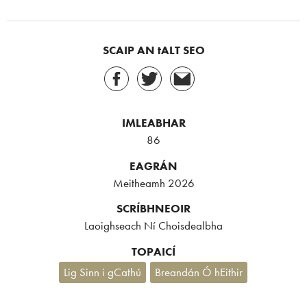
SCAIP AN tALT SEO
IMLEABHAR
86
EAGRÁN
Meitheamh 2026
SCRÍBHNEOIR
Laoighseach Ní Choisdealbha
TOPAICÍ
Lig Sinn i gCathú
Breandán Ó hEithir