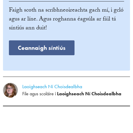
Faigh scoth na scríbhneoireachta gach mí, i gcló
agus ar líne. Agus roghanna éagsúla ar fáil tá
síntiús ann duit!
Ceannaigh síntiús
Laoighseach Ní Choisdealbha
File agus scoláire í
Laoighseach Ní Choisdealbha