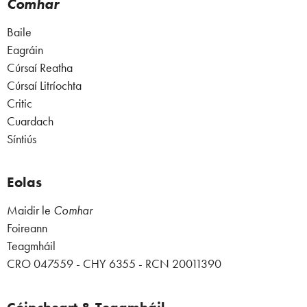
Comhar
Baile
Eagráin
Cúrsaí Reatha
Cúrsaí Litríochta
Critic
Cuardach
Síntiús
Eolas
Maidir le
Comhar
Foireann
Teagmháil
CRO 047559 - CHY 6355 - RCN 20011390