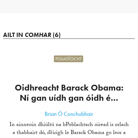
AILT IN
COMHAR
(6)
POLAITÍOCHT
Oidhreacht Barack Obama:
Ní gan uídh gan óidh é…
Brian Ó Conchubhair
In ainneoin dhiúltú na bPoblachtach oiread is orlach
a thabhairt dó, d’éirigh le Barack Obama go leor a