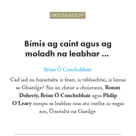
ÚRSCÉALAÍOCHT
Bímis ag caint agus ag
moladh na leabhar ...
Brian Ó Conchubhair
Cad iad na húrscéalta is fearr, is tábhachtaí, is lárnaí
sa Ghaeilge? Sin an cheist a chuireann,
Ronan
Doherty, Brian Ó Conchubhair
agus
Philip
O’Leary
rompu sa leabhar nua atá curtha in eagar
acu, Úrscéalta na Gaeilge