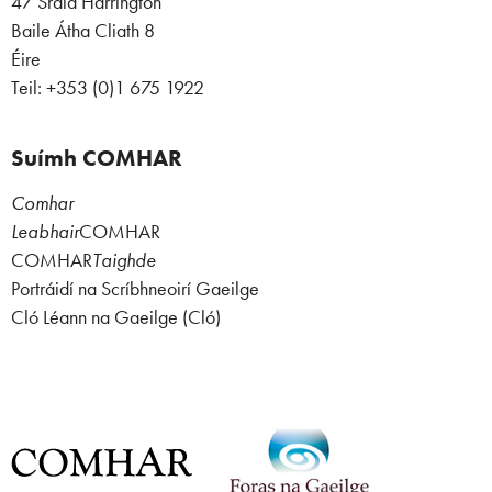
47 Sráid Harrington
Baile Átha Cliath 8
Éire
Teil: +353 (0)1 675 1922
Suímh COMHAR
Comhar
Leabhair
COMHAR
COMHAR
Taighde
Portráidí na Scríbhneoirí Gaeilge
Cló Léann na Gaeilge (Cló)