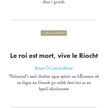
chur i gcrích.
CÚRSAÍ SPÓIRT
Le roi est mort, vive le Ríocht
Brian Ó Conchubhair
‘Nóiméad’ i saol chultúr agus spóirt na hÉireann ab
ea fógra an Gooch go raibh faoi éirí as an
bpeil idirchontae