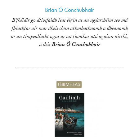
Brian Ó Conchubhair
B’fhéidir go dtiocfaidh leas éigin as an ngéarchéim seo má
fhéachtar air mar dheis chun athmhachnamh a dhéanamh
ar an timpeallacht agus ar an tionchar atá againn uirthi,
a deir
Brian Ó Conchubhair
LÉIRMHEAS