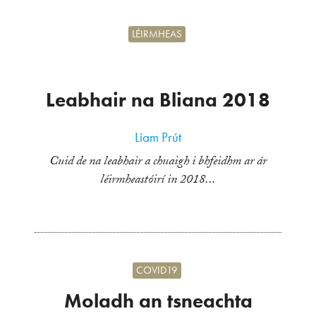
LÉIRMHEAS
Leabhair na Bliana 2018
Liam Prút
Cuid de na leabhair a chuaigh i bhfeidhm ar ár
léirmheastóirí in 2018...
COVID19
Moladh an tsneachta