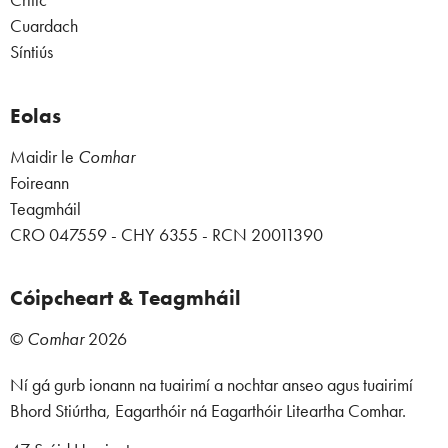
Critic
Cuardach
Síntiús
Eolas
Maidir le
Comhar
Foireann
Teagmháil
CRO 047559 - CHY 6355 - RCN 20011390
Cóipcheart & Teagmháil
©
Comhar
2026
Ní gá gurb ionann na tuairimí a nochtar anseo agus tuairimí
Bhord Stiúrtha, Eagarthóir ná Eagarthóir Liteartha Comhar.