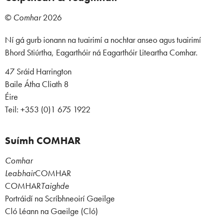
©
Comhar
2026
Ní gá gurb ionann na tuairimí a nochtar anseo agus tuairimí
Bhord Stiúrtha, Eagarthóir ná Eagarthóir Liteartha Comhar.
47 Sráid Harrington
Baile Átha Cliath 8
Éire
Teil: +353 (0)1 675 1922
Suímh COMHAR
Comhar
Leabhair
COMHAR
COMHAR
Taighde
Portráidí na Scríbhneoirí Gaeilge
Cló Léann na Gaeilge (Cló)