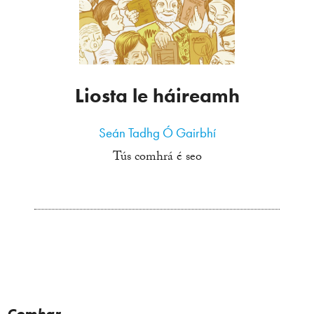
Liosta le háireamh
Seán Tadhg Ó Gairbhí
Tús comhrá é seo
Comhar