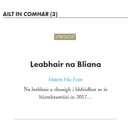
AILT IN
COMHAR
(3)
LITRÍOCHT
Leabhair na Bliana
Máirín Nic Eoin
Na leabhair a chuaigh i bhfeidhm ar ár
léirmheastóirí in 2017…