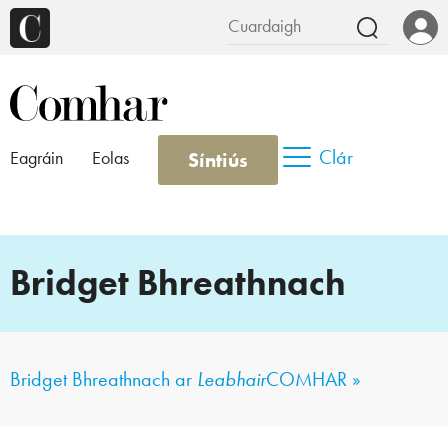
Clár
Síntiús
Eagráin
Eolas
Bridget Bhreathnach
Bridget Bhreathnach ar
Leabhair
COMHAR »