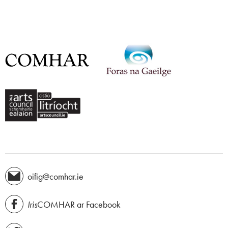
oifig@comhar.ie
Iris
COMHAR ar Facebook