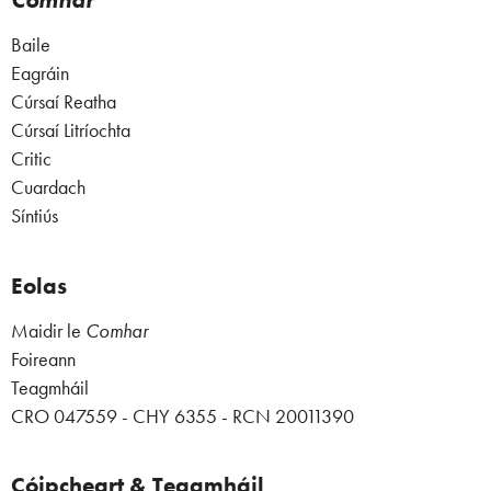
Baile
Eagráin
Cúrsaí Reatha
Cúrsaí Litríochta
Critic
Cuardach
Síntiús
Eolas
Maidir le
Comhar
Foireann
Teagmháil
CRO 047559 - CHY 6355 - RCN 20011390
Cóipcheart & Teagmháil