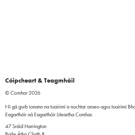
Cóipcheart & Teagmháil
©
Comhar
2026
Ní gá gurb ionann na tuairimí a nochtar anseo agus tuairimí Bho
Eagarthóir ná Eagarthóir Liteartha Comhar.
47 Sráid Harrington
Baile Átha Cliath 8