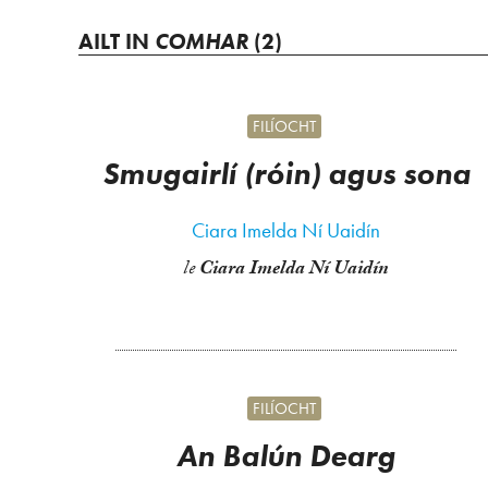
AILT IN
COMHAR
(2)
FILÍOCHT
Smugairlí (róin) agus sona
Ciara Imelda Ní Uaidín
le
Ciara Imelda Ní Uaidín
FILÍOCHT
An Balún Dearg