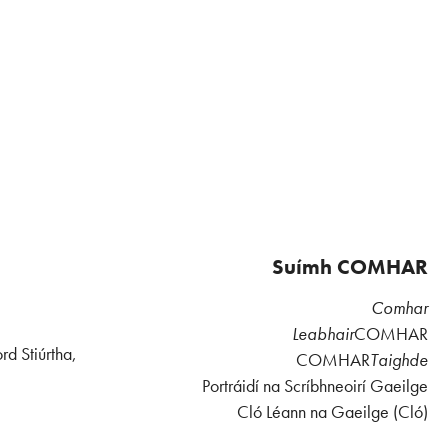
Suímh COMHAR
Comhar
Leabhair
COMHAR
rd Stiúrtha,
COMHAR
Taighde
Portráidí na Scríbhneoirí Gaeilge
Cló Léann na Gaeilge (Cló)