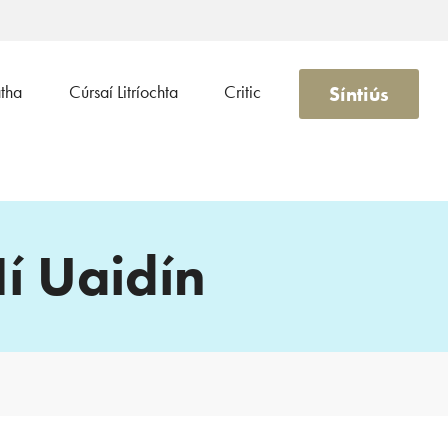
Síntiús
atha
Cúrsaí Litríochta
Critic
í Uaidín