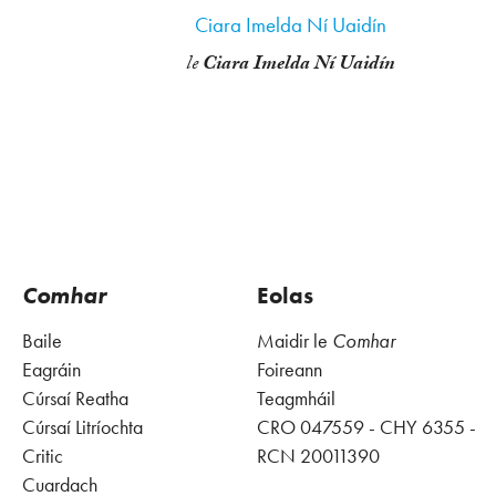
Ciara Imelda Ní Uaidín
le
Ciara Imelda Ní Uaidín
Comhar
Eolas
Baile
Maidir le
Comhar
Eagráin
Foireann
Cúrsaí Reatha
Teagmháil
Cúrsaí Litríochta
CRO 047559 - CHY 6355 -
Critic
RCN 20011390
Cuardach