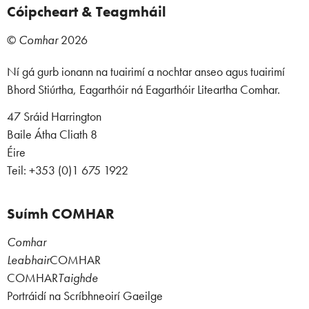
Cóipcheart & Teagmháil
©
Comhar
2026
Ní gá gurb ionann na tuairimí a nochtar anseo agus tuairimí
Bhord Stiúrtha, Eagarthóir ná Eagarthóir Liteartha Comhar.
47 Sráid Harrington
Baile Átha Cliath 8
Éire
Teil: +353 (0)1 675 1922
Suímh COMHAR
Comhar
Leabhair
COMHAR
COMHAR
Taighde
Portráidí na Scríbhneoirí Gaeilge