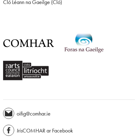
Cló Léann na Gaeilge (Cló)
oifig@comhar.ie
Iris
COMHAR ar Facebook