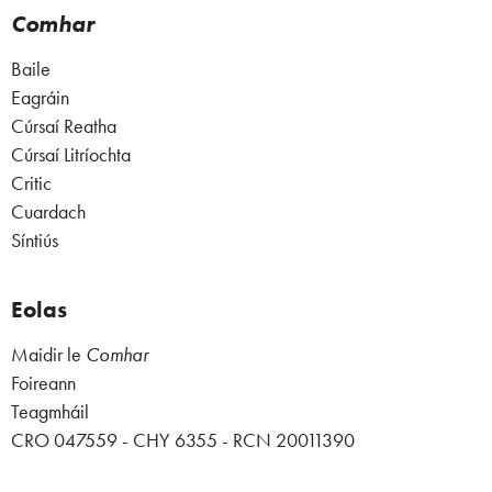
Comhar
Baile
Eagráin
Cúrsaí Reatha
Cúrsaí Litríochta
Critic
Cuardach
Síntiús
Eolas
Maidir le
Comhar
Foireann
Teagmháil
CRO 047559 - CHY 6355 - RCN 20011390