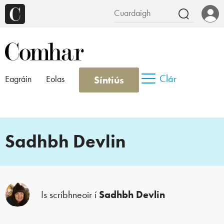
Clár
Síntiús
Eagráin
Eolas
Sadhbh Devlin
Is scríbhneoir í
Sadhbh Devlin