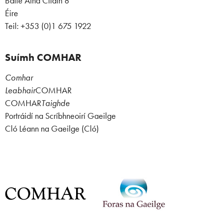
Baile Átha Cliath 8
Éire
Teil: +353 (0)1 675 1922
Suímh COMHAR
Comhar
Leabhair
COMHAR
COMHAR
Taighde
Portráidí na Scríbhneoirí Gaeilge
Cló Léann na Gaeilge (Cló)