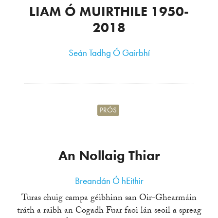
LIAM Ó MUIRTHILE 1950-
2018
Seán Tadhg Ó Gairbhí
PRÓS
An Nollaig Thiar
Breandán Ó hEithir
Turas chuig campa géibhinn san Oir-Ghearmáin
tráth a raibh an Cogadh Fuar faoi lán seoil a spreag