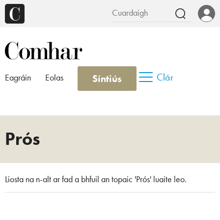
Clár
Síntiús
Eagráin
Eolas
Prós
Liosta na n-alt ar fad a bhfuil an topaic 'Prós' luaite leo.