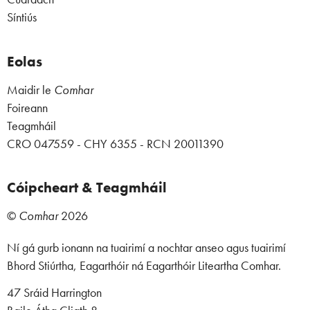
Síntiús
Eolas
Maidir le
Comhar
Foireann
Teagmháil
CRO 047559 - CHY 6355 - RCN 20011390
Cóipcheart & Teagmháil
©
Comhar
2026
Ní gá gurb ionann na tuairimí a nochtar anseo agus tuairimí
Bhord Stiúrtha, Eagarthóir ná Eagarthóir Liteartha Comhar.
47 Sráid Harrington