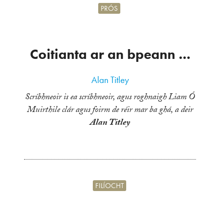
PRÓS
Coitianta ar an bpeann ...
Alan Titley
Scríbhneoir is ea scríbhneoir, agus roghnaigh Liam Ó
Muirthile clár agus foirm de réir mar ba ghá, a deir
Alan Titley
FILÍOCHT