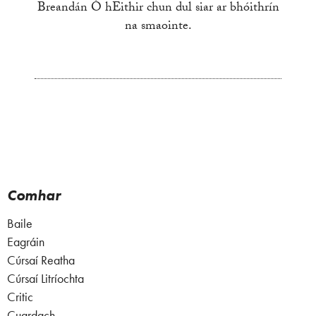
Breandán Ó hEithir chun dul siar ar bhóithrín
na smaointe.
Comhar
Baile
Eagráin
Cúrsaí Reatha
Cúrsaí Litríochta
Critic
Cuardach