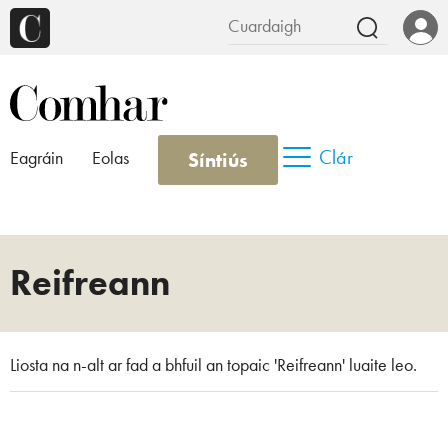
Clár
Síntiús
Eagráin
Eolas
Reifreann
Liosta na n-alt ar fad a bhfuil an topaic 'Reifreann' luaite leo.