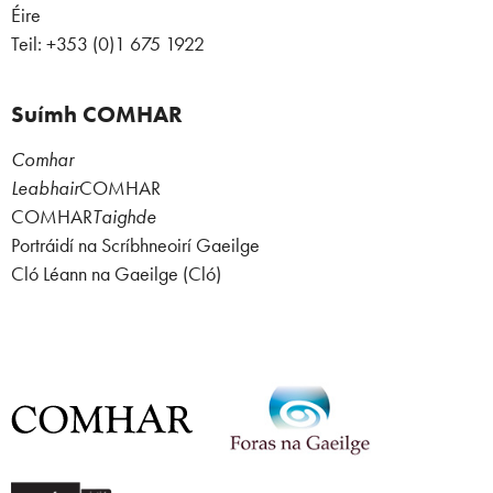
Éire
Teil: +353 (0)1 675 1922
Suímh COMHAR
Comhar
Leabhair
COMHAR
COMHAR
Taighde
Portráidí na Scríbhneoirí Gaeilge
Cló Léann na Gaeilge (Cló)