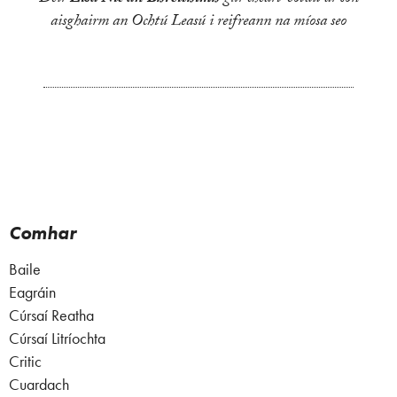
aisghairm an Ochtú Leasú i reifreann na míosa seo
Comhar
Baile
Eagráin
Cúrsaí Reatha
Cúrsaí Litríochta
Critic
Cuardach