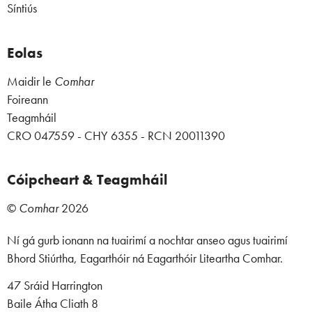
Síntiús
Eolas
Maidir le
Comhar
Foireann
Teagmháil
CRO 047559 - CHY 6355 - RCN 20011390
Cóipcheart & Teagmháil
©
Comhar
2026
Ní gá gurb ionann na tuairimí a nochtar anseo agus tuairimí
Bhord Stiúrtha, Eagarthóir ná Eagarthóir Liteartha Comhar.
47 Sráid Harrington
Baile Átha Cliath 8