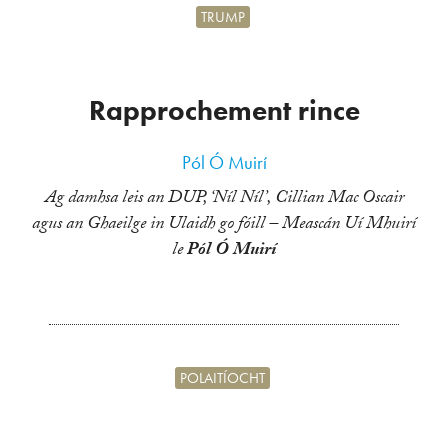
TRUMP
Rapprochement rince
Pól Ó Muirí
Ag damhsa leis an DUP, ‘Níl Níl’, Cillian Mac Oscair
agus an Ghaeilge in Ulaidh go fóill – Meascán Uí Mhuirí
le
Pól Ó Muirí
POLAITÍOCHT