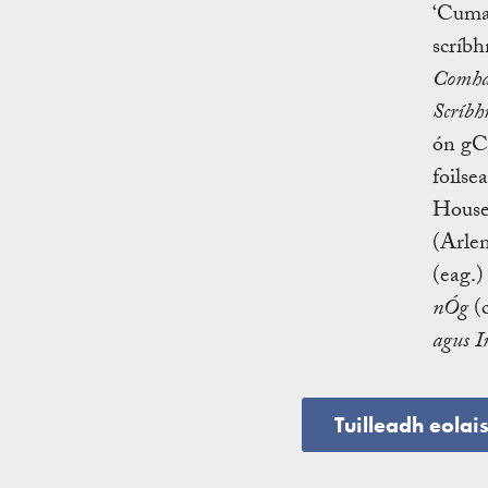
‘Cuman
scríbh
Comhar
Scríbh
ón gCo
foilse
House
(Arlen
(eag.)
nÓg
(c
agus I
Tuilleadh eolai