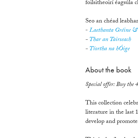
foilsitheoirí éagsúla
Seo an chéad leabhar s
-
Laethanta Gréine & 
-
Thar an Tairseach
-
Tíortha na hÓige
About the book
Special offer: Buy the 
This collection celeb
literature in the last
develop and promote c