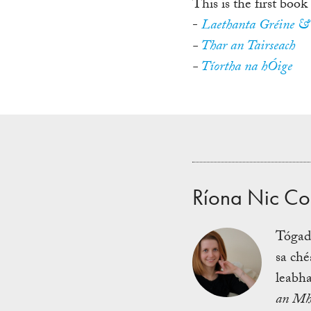
This is the first book
-
Laethanta Gréine & 
-
Thar an Tairseach
-
Tíortha na hÓige
Ríona Nic Co
Tógadh
sa ché
leabha
an Mh