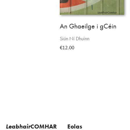
An Ghaeilge i gCéin
Siún Ní Dhuinn
€12.00
Leabhair
COMHAR
Eolas