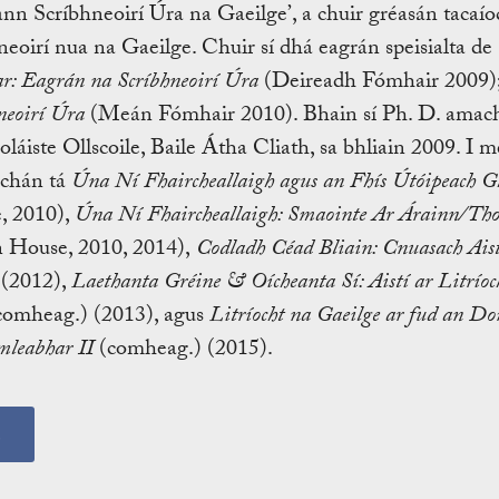
n Scríbhneoirí Úra na Gaeilge’, a chuir gréasán tacaíoc
neoirí nua na Gaeilge. Chuir sí dhá eagrán speisialta de
: Eagrán na Scríbhneoirí Úra
(Deireadh Fómhair 2009)
neoirí Úra
(Meán Fómhair 2010). Bhain sí Ph. D. amac
láiste Ollscoile, Baile Átha Cliath, sa bhliain 2009. I m
achán tá
Úna Ní Fhaircheallaigh agus an Fhís Útóipeach G
, 2010),
Úna Ní Fhaircheallaigh: Smaointe Ar Árainn/Tho
 House, 2010, 2014),
Codladh Céad Bliain: Cnuasach Aist
 (2012),
Laethanta Gréine & Oícheanta Sí: Aistí ar Litríoc
omheag.) (2013), agus
Litríocht na Gaeilge ar fud an D
mleabhar II
(comheag.) (2015).
s