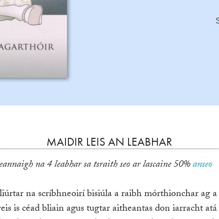
MAIDIR LEIS AN LEABHAR
Ceannaigh na 4 leabhar sa tsraith seo ar lascaine 50%
anseo
liúrtar na scríbhneoirí bisiúla a raibh mórthionchar ag a
reis is céad bliain agus tugtar aitheantas don iarracht at