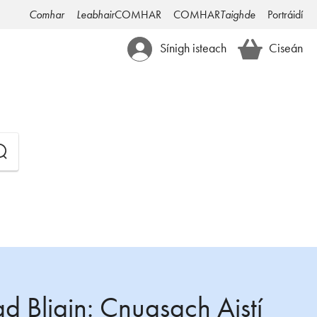
Comhar
Leabhair
COMHAR
COMHAR
Taighde
Portráidí
Sínigh isteach
Ciseán
 Bliain: Cnuasach Aistí