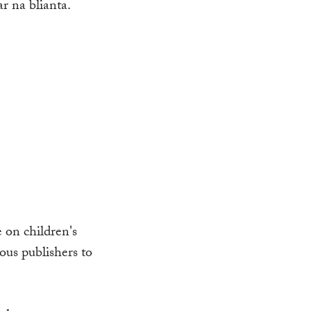
r na blianta.
e on children's
ious publishers to