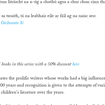
 chun litríocht na n-óg a chothú agus a chur chun cinn tha
a tsraith, tá na leabhair eile ar fáil ag na naisc seo:
Oícheanta Sí
4 books in this series with a 50% discount
here
rates the prolific writers whose works had a big influenc
 100 years and recognition is given to the attempts of var
hildren's lierature over the years.