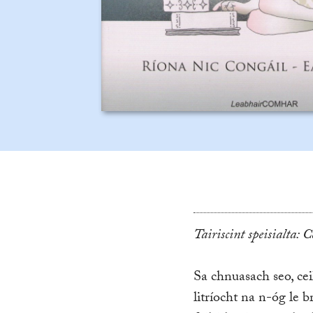
Tairiscint speisialta: 
Sa chnuasach seo, cei
litríocht na n-óg le b