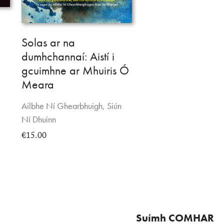
Solas ar na
dumhchannaí: Aistí i
gcuimhne ar Mhuiris Ó
Meara
Ailbhe Ní Ghearbhuigh, Siún
Ní Dhuinn
€15.00
Suímh COMHAR