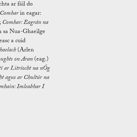
hta ar fáil do
Comhar
in eagar:
;
Comhar: Eagrán na
h sa Nua-Ghaeilge
easc a cuid
haelach
(Arlen
ughts on Aran
(eag.)
í ar Litríocht na nÓg
ht agus ar Chultúr na
omhain: Imleabhar I