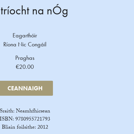
itríocht na nÓg
Eagarthóir
Ríona Nic Congáil
Praghas
€20.00
CEANNAIGH
Sraith: Neamhfhicsean
ISBN: 9780955721793
Bliain foilsithe: 2012