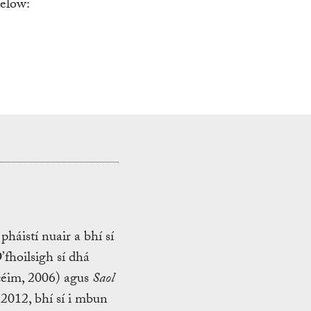
below:
háistí nuair a bhí sí
fhoilsigh sí dhá
éim, 2006) agus
Saol
012, bhí sí i mbun