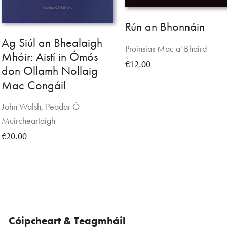
Rún an Bhonnáin
Ag Siúl an Bhealaigh
Proinsias Mac a' Bhaird
Mhóir: Aistí in Ómós
€12.00
don Ollamh Nollaig
Mac Congáil
John Walsh, Peadar Ó
Muircheartaigh
€20.00
Cóipcheart & Teagmháil