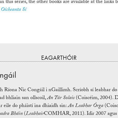
 in this series, the other books are available at the links 
Oícheanta Sí
EAGARTHÓIR
ngáil
 Ríona Nic Congáil i nGaillimh. Scríobh sí leabhar do p
ad bhliain san ollscoil,
An Túr Solais
(Coiscéim, 2004). D’
r eile do pháistí ina dhiaidh sin:
An Leabhar Órga
(Coisc
adra Bháin
(
Leabhair
COMHAR, 2011). Idir 2007 agus 2