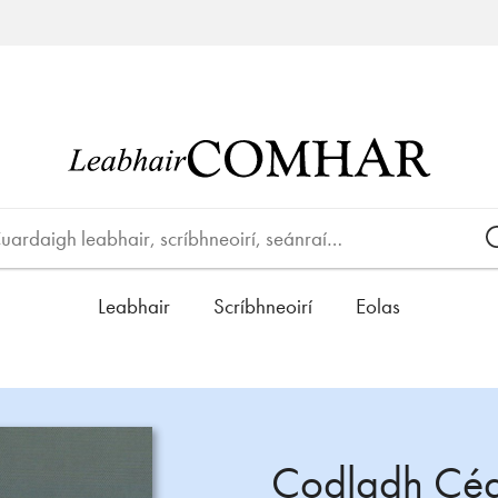
Leabhair
Scríbhneoirí
Eolas
Codladh Céad