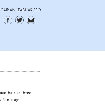
SCAIP AN LEABHAR SEO
 saothair ar threo
á déanta ag