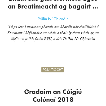
an Breatimeacht ag bagairt ...
Póilín Ní Chiaráin
Tá go leor i measc an phobail den bharúil nár chailliúint é
Stormont i bhfianaise an eolais a tháinig chun solais ag an
bhfiosrú poiblí faoin RHI, a deir
Póilín Ní Chiaráin
POLAITÍOCHT
Gradaim an Cúigiú
Colúnaí 2018