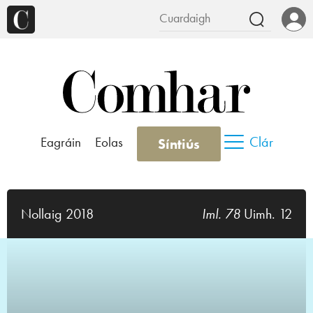
Clár
Eagráin
Eolas
Síntiús
Nollaig 2018
Iml. 78
Uimh. 12