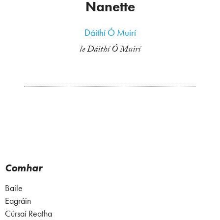
Nanette
Dáithí Ó Muirí
le Dáithí Ó Muirí
Comhar
Baile
Eagráin
Cúrsaí Reatha