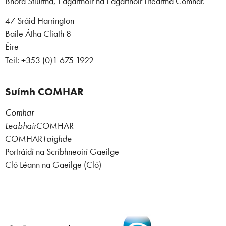
Bhord Stiúrtha, Eagarthóir ná Eagarthóir Liteartha Comhar.
47 Sráid Harrington
Baile Átha Cliath 8
Éire
Teil: +353 (0)1 675 1922
Suímh COMHAR
Comhar
Leabhair
COMHAR
COMHAR
Taighde
Portráidí na Scríbhneoirí Gaeilge
Cló Léann na Gaeilge (Cló)