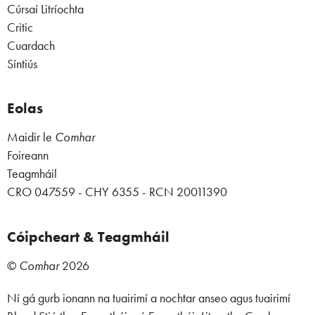
Cúrsaí Litríochta
Critic
Cuardach
Síntiús
Eolas
Maidir le
Comhar
Foireann
Teagmháil
CRO 047559 - CHY 6355 - RCN 20011390
Cóipcheart & Teagmháil
©
Comhar
2026
Ní gá gurb ionann na tuairimí a nochtar anseo agus tuairimí