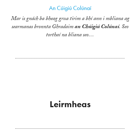
An Cúigiú Colúnaí
Mar is gnách ba bheag grua tirim a bhí ann i mbliana ag
searmanas bronnta Ghradaim
an Chúigiú Colúnaí
. Seo
torthaí na bliana seo…
Leirmheas