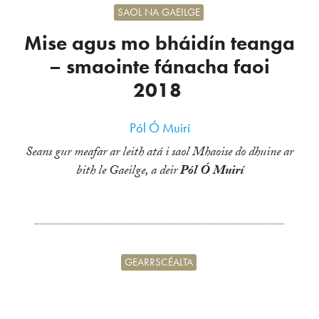
SAOL NA GAEILGE
Mise agus mo bháidín teanga
– smaointe fánacha faoi
2018
Pól Ó Muirí
Seans gur meafar ar leith atá i saol Mhaoise do dhuine ar
bith le Gaeilge, a deir
Pól Ó Muirí
GEARRSCÉALTA