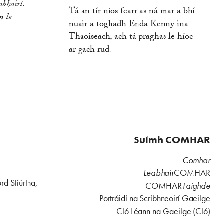
bhairt.
Tá an tír níos fearr as ná mar a bhí
n
le
nuair a toghadh Enda Kenny ina
Thaoiseach, ach tá praghas le híoc
ar gach rud.
Suímh COMHAR
Comhar
Leabhair
COMHAR
rd Stiúrtha,
COMHAR
Taighde
Portráidí na Scríbhneoirí Gaeilge
Cló Léann na Gaeilge (Cló)