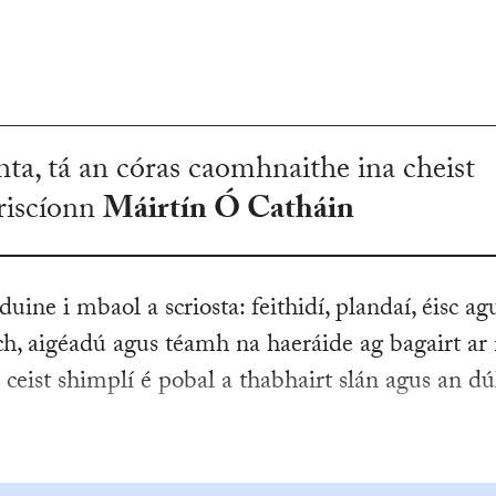
chta, tá an córas caomhnaithe ina cheist
riscíonn
Máirtín Ó Catháin
uine i mbaol a scriosta: feithidí, plandaí, éisc ag
ch, aigéadú agus téamh na haeráide ag bagairt ar
í ceist shimplí é pobal a thabhairt slán agus an dú