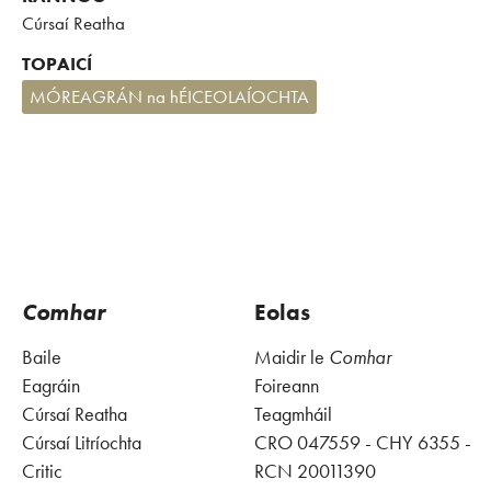
Cúrsaí Reatha
TOPAICÍ
MÓREAGRÁN na hÉICEOLAÍOCHTA
Comhar
Eolas
Baile
Maidir le
Comhar
Eagráin
Foireann
Cúrsaí Reatha
Teagmháil
Cúrsaí Litríochta
CRO 047559 - CHY 6355 -
Critic
RCN 20011390