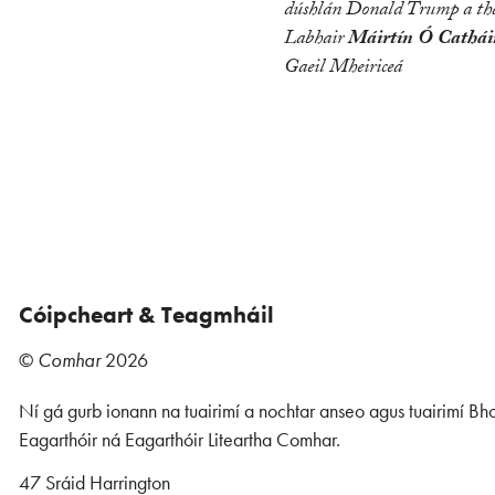
dúshlán Donald Trump a tha
Labhair
Máirtín Ó Cathái
Gaeil Mheiriceá
Cóipcheart & Teagmháil
©
Comhar
2026
Ní gá gurb ionann na tuairimí a nochtar anseo agus tuairimí Bho
Eagarthóir ná Eagarthóir Liteartha Comhar.
47 Sráid Harrington