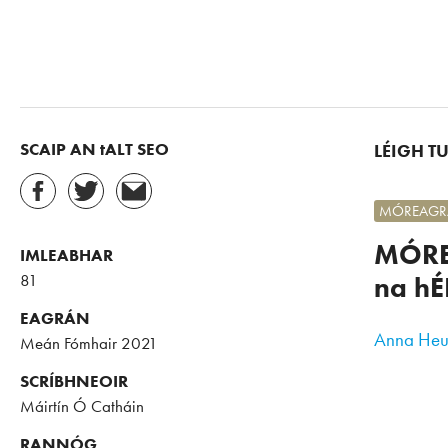
SCAIP AN tALT SEO
LÉIGH T
MÓREAGRÁ
MÓR
IMLEABHAR
81
na h
EAGRÁN
Anna Heu
Meán Fómhair 2021
SCRÍBHNEOIR
Máirtín Ó Catháin
RANNÓG