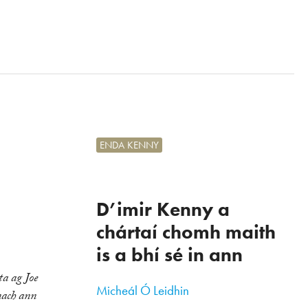
ENDA KENNY
D’imir Kenny a
chártaí chomh maith
is a bhí sé in ann
ta ag Joe
Micheál Ó Leidhin
nach ann