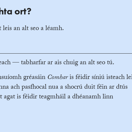
hta ort?
 leis an alt seo a léamh.
ach — tabharfar ar ais chuig an alt seo tú.
ansuíomh gréasáin
Comhar
is féidir síniú isteach le
na ach pasfhocal nua a shocrú duit féin ar dtús
t agat is féidir teagmháil a dhéanamh linn