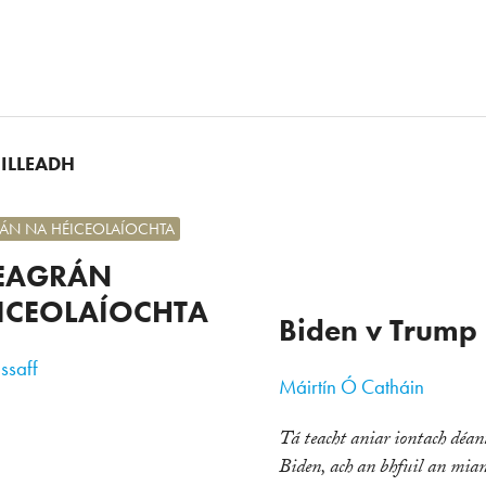
UILLEADH
N NA HÉICEOLAÍOCHTA
EAGRÁN
ÉICEOLAÍOCHTA
Biden v Trump
ssaff
Máirtín Ó Catháin
Tá teacht aniar iontach déan
Biden, ach an bhfuil an mia