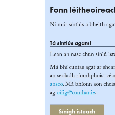
Fonn léitheoireac
Ní mór síntiús a bheith agat
Tá síntiús agam!
Lean an nasc chun síniú iste
Má bhí cuntas agat ar she
an seoladh ríomhphoist céan
anseo
. Má bhíonn aon cheis
ag
oifig@comhar.ie
.
Sínigh isteach