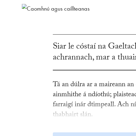
Siar le cóstaí na Gaelta
achrannach, mar a thuai
Tá an dúlra ar a maireann an d
ainmhithe á ndíothú; plaistea
farraigí inár dtimpeall. Ach n
thabhairt slán.