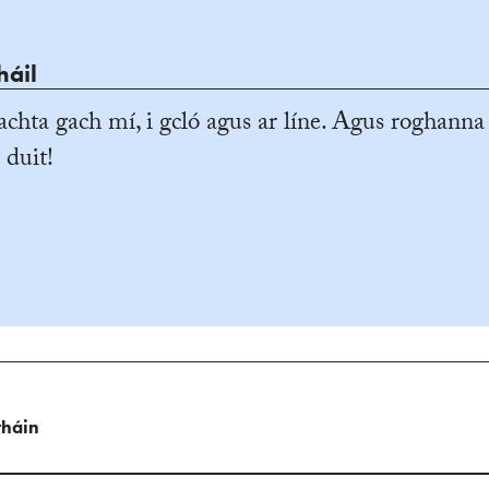
háil
achta gach mí, i gcló agus ar líne. Agus roghanna
 duit!
tháin