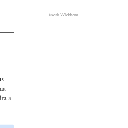
Mark Wickham
us
 na
lra a