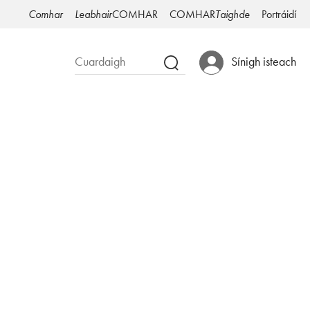
Comhar
Leabhair
COMHAR
COMHAR
Taighde
Portráidí
Sínigh isteach