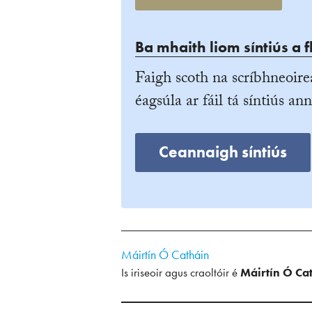
Ba mhaith liom síntiús a f
Faigh scoth na scríbhneoire
éagsúla ar fáil tá síntiús ann
Ceannaigh síntiús
Máirtín Ó Catháin
Is iriseoir agus craoltóir é
Máirtín Ó Ca