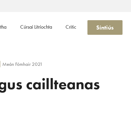
Síntiús
atha
Cúrsaí Litríochta
Critic
Meán Fómhair 2021
us caillteanas