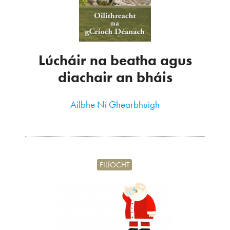
Lúcháir na beatha agus
diachair an bháis
Ailbhe Ní Ghearbhuigh
FILÍOCHT