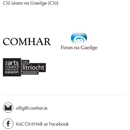
Cló Léann na Gaeilge (Cló)
oifig@comhar.ie
Iris
COMHAR ar Facebook