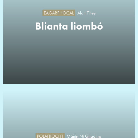
EAGARFHOCAL
Alan Titley
Blianta liombó
POLAITÍOCHT
Máirín Ní Ghadhra