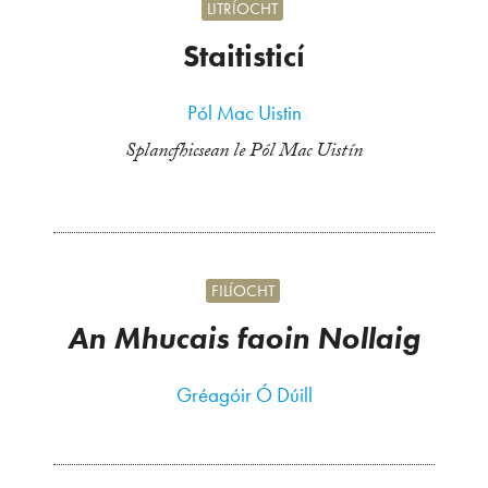
LITRÍOCHT
Staitisticí
Pól Mac Uistin
Splancfhicsean le Pól Mac Uistín
FILÍOCHT
An Mhucais faoin Nollaig
Gréagóir Ó Dúill