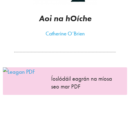
Aoi na hOíche
Catherine O’Brien
Íoslódáil eagrán na míosa
seo mar PDF