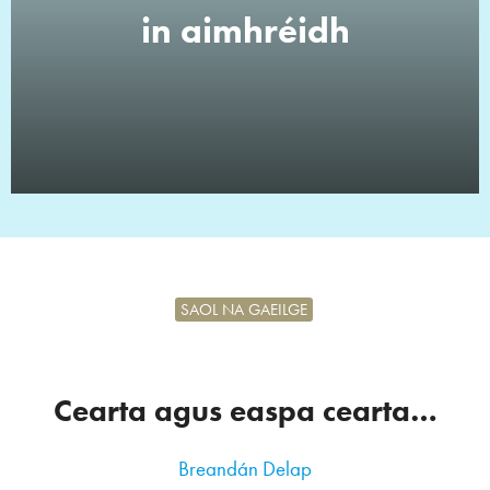
in aimhréidh
SAOL NA GAEILGE
Cearta agus easpa cearta…
Breandán Delap