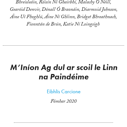
Bhreisleáin, Róisín Ní Ghairbhí, Malachy Ó Néill,
Gearóid Denvir, Dónall Ó Braonáin, Diarmuid Johnson,
Áine Uí Fhoghlú, Áine Ní Ghlinn, Bridget Bhreathnach,
Fionntán de Brún, Katie Ní Loingsigh
M’Iníon Ag dul ar scoil le Linn
na Paindéime
Eibhlís Carcione
Fómhar 2020