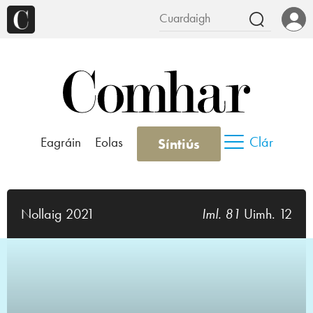
Clár
Eagráin
Eolas
Síntiús
Nollaig 2021
Iml. 81
Uimh. 12