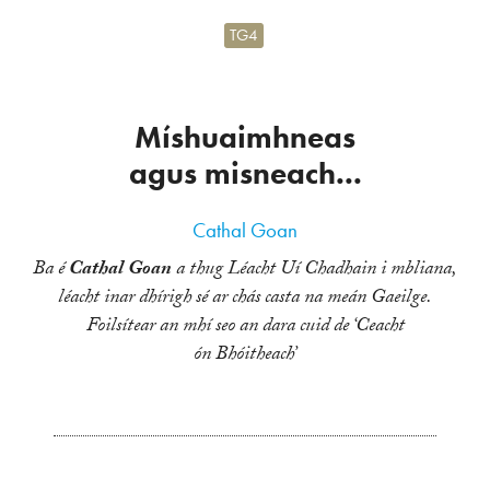
TG4
Míshuaimhneas
agus misneach...
Cathal Goan
Ba é
Cathal Goan
a thug Léacht Uí Chadhain i mbliana,
léacht inar dhírigh sé ar chás casta na meán Gaeilge.
Foilsítear an mhí seo an dara cuid de ‘Ceacht
ón Bhóitheach’