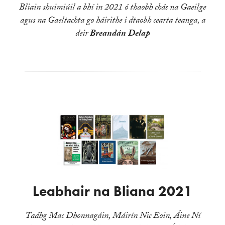
Bliain shuimiúil a bhí in 2021 ó thaobh chás na Gaeilge
agus na Gaeltachta go háirithe i dtaobh cearta teanga, a
deir
Breandán Delap
Leabhair na Bliana 2021
Tadhg Mac Dhonnagáin, Máirín Nic Eoin, Áine Ní