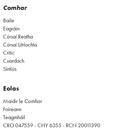
Comhar
Baile
Eagráin
Cúrsaí Reatha
Cúrsaí Litríochta
Critic
Cuardach
Síntiús
Eolas
Maidir le
Comhar
Foireann
Teagmháil
CRO 047559 - CHY 6355 - RCN 20011390