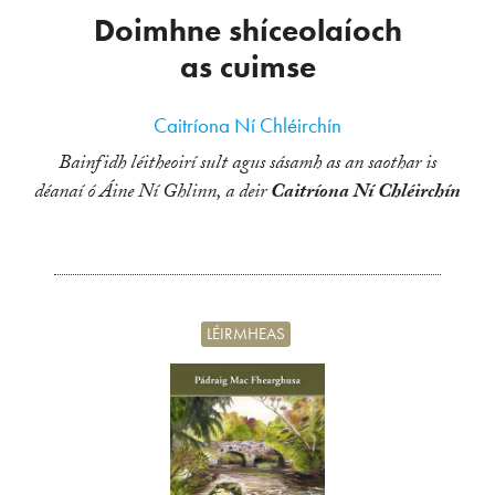
Doimhne shíceolaíoch
as cuimse
Caitríona Ní Chléirchín
Bainfidh léitheoirí sult agus sásamh as an saothar is
déanaí ó Áine Ní Ghlinn, a deir
Caitríona Ní Chléirchín
LÉIRMHEAS