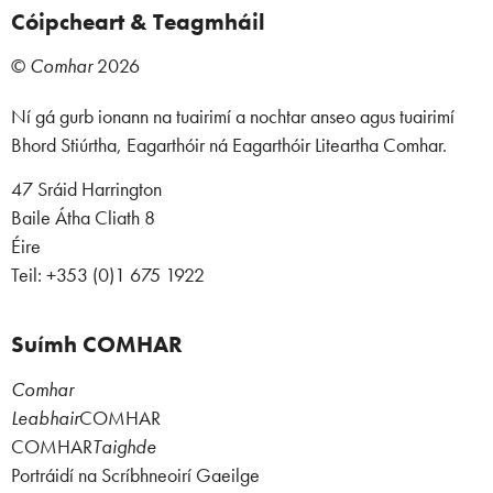
Cóipcheart & Teagmháil
©
Comhar
2026
Ní gá gurb ionann na tuairimí a nochtar anseo agus tuairimí
Bhord Stiúrtha, Eagarthóir ná Eagarthóir Liteartha Comhar.
47 Sráid Harrington
Baile Átha Cliath 8
Éire
Teil: +353 (0)1 675 1922
Suímh COMHAR
Comhar
Leabhair
COMHAR
COMHAR
Taighde
Portráidí na Scríbhneoirí Gaeilge