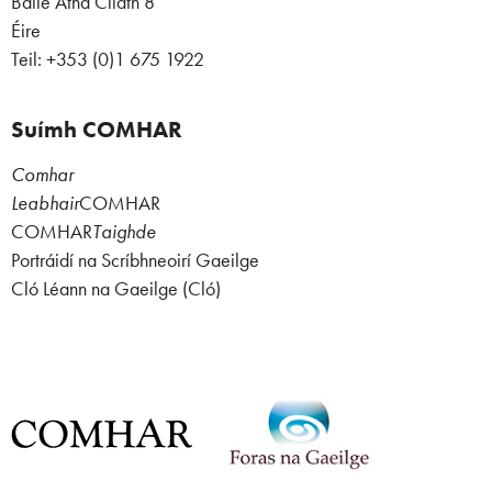
Baile Átha Cliath 8
Éire
Teil: +353 (0)1 675 1922
Suímh COMHAR
Comhar
Leabhair
COMHAR
COMHAR
Taighde
Portráidí na Scríbhneoirí Gaeilge
Cló Léann na Gaeilge (Cló)