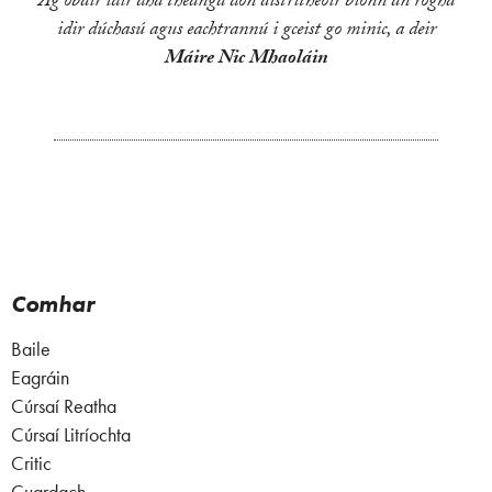
Ag obair idir dhá theanga don aistritheoir bíonn an rogha
idir dúchasú agus eachtrannú i gceist go minic, a deir
Máire Nic Mhaoláin
Comhar
Baile
Eagráin
Cúrsaí Reatha
Cúrsaí Litríochta
Critic