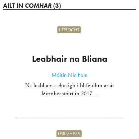
AILT IN
COMHAR
(3)
LITRÍOCHT
Leabhair na Bliana
Máirín Nic Eoin
Na leabhair a chuaigh i bhfeidhm ar ár
léirmheastóirí in 2017…
LÉIRMHEAS