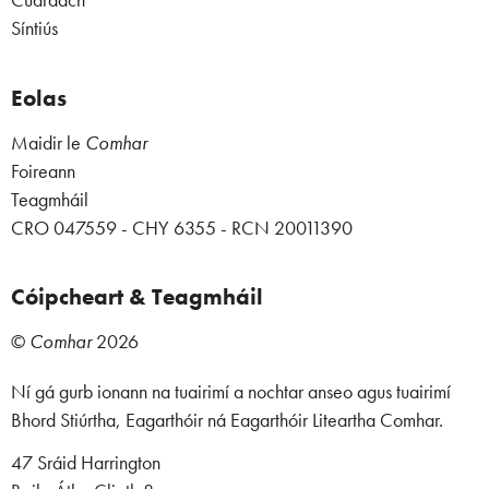
Cuardach
Síntiús
Eolas
Maidir le
Comhar
Foireann
Teagmháil
CRO 047559 - CHY 6355 - RCN 20011390
Cóipcheart & Teagmháil
©
Comhar
2026
Ní gá gurb ionann na tuairimí a nochtar anseo agus tuairimí
Bhord Stiúrtha, Eagarthóir ná Eagarthóir Liteartha Comhar.
47 Sráid Harrington