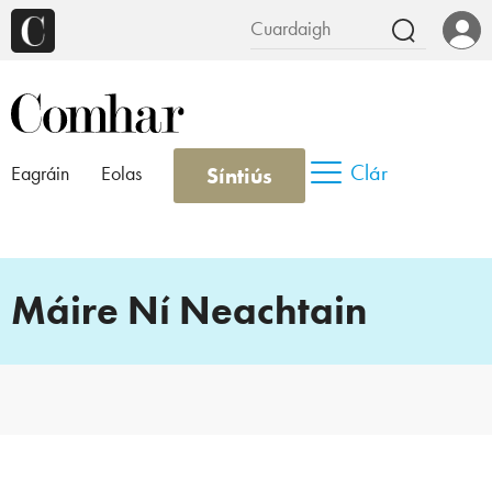
Clár
Síntiús
Eagráin
Eolas
Máire Ní Neachtain