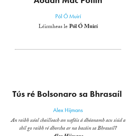
Aodán Mac Póilin
Pól Ó Muirí
Léirmheas le
Pól Ó Muirí
Tús ré Bolsonaro sa Bhrasaíl
Alex Hijmans
An raibh scéal chailleach an uafáis á dhéanamh acu siúd a
shíl go raibh ré dhorcha ar na bacáin sa Bhrasaíl?