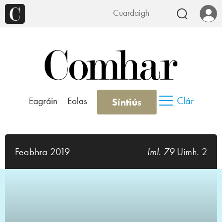
Clár
Eagráin
Eolas
Síntiús
Feabhra 2019
Iml. 79
Uimh. 2