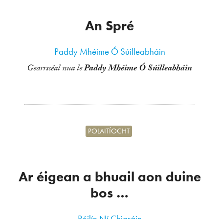
An Spré
Paddy Mhéime Ó Súilleabháin
Gearrscéal nua le
Paddy Mhéime Ó Súilleabháin
POLAITÍOCHT
Ar éigean a bhuail aon duine
bos …
Póilín Ní Chiaráin