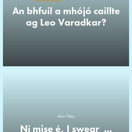
An bhfuil a mhójó caillte
ag Leo Varadkar?
Alan Titley
Ní mise é, I swear ...