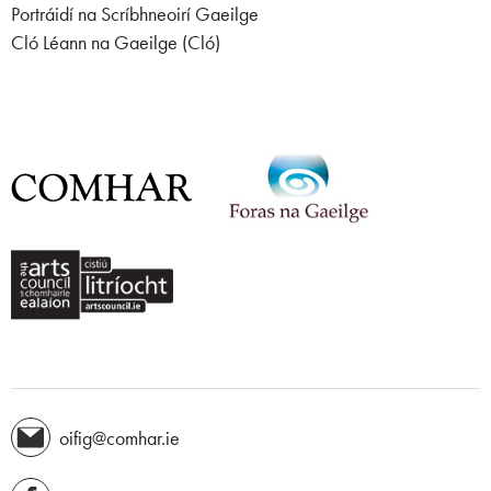
Portráidí na Scríbhneoirí Gaeilge
Cló Léann na Gaeilge (Cló)
oifig@comhar.ie