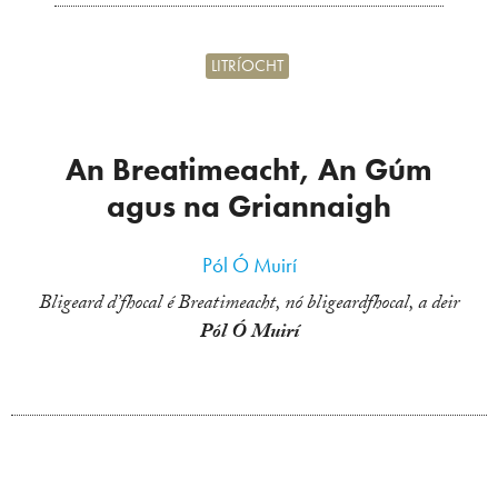
LITRÍOCHT
An Breatimeacht, An Gúm
agus na Griannaigh
Pól Ó Muirí
Bligeard d’fhocal é Breatimeacht, nó bligeardfhocal, a deir
Pól Ó Muirí