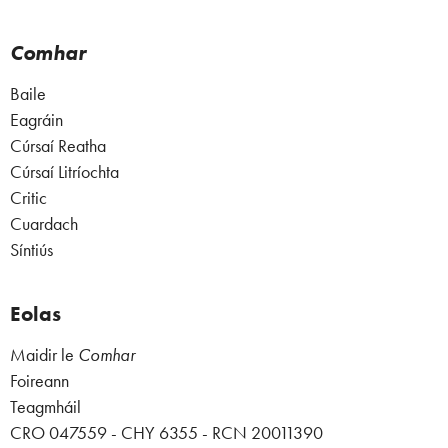
Comhar
Baile
Eagráin
Cúrsaí Reatha
Cúrsaí Litríochta
Critic
Cuardach
Síntiús
Eolas
Maidir le
Comhar
Foireann
Teagmháil
CRO 047559 - CHY 6355 - RCN 20011390