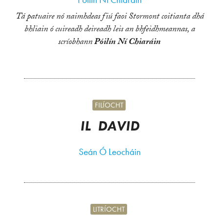
Tá patuaire nó naimhdeas fiú faoi Stormont coitianta dhá
bhliain ó cuireadh deireadh leis an bhfeidhmeannas, a
scríobhann
Póilín Ní Chiaráin
FILÍOCHT
IL DAVID
Seán Ó Leocháin
LITRÍOCHT