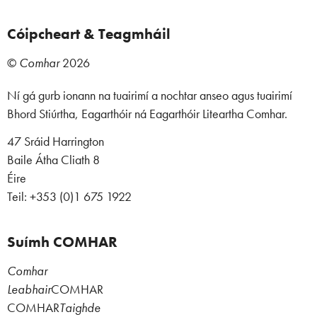
Cóipcheart & Teagmháil
©
Comhar
2026
Ní gá gurb ionann na tuairimí a nochtar anseo agus tuairimí
Bhord Stiúrtha, Eagarthóir ná Eagarthóir Liteartha Comhar.
47 Sráid Harrington
Baile Átha Cliath 8
Éire
Teil: +353 (0)1 675 1922
Suímh COMHAR
Comhar
Leabhair
COMHAR
COMHAR
Taighde