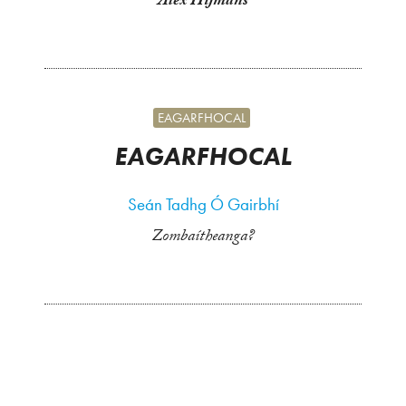
Alex Hijmans
EAGARFHOCAL
EAGARFHOCAL
Seán Tadhg Ó Gairbhí
Zombaítheanga?