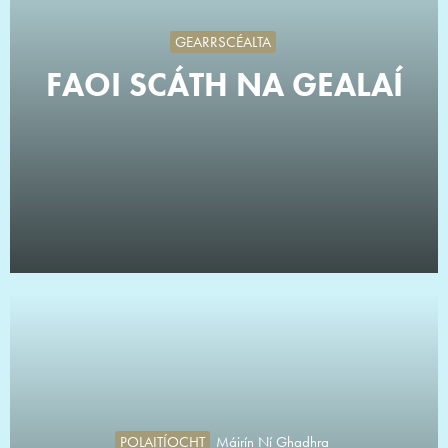
GEARRSCÉALTA
FAOI SCÁTH NA GEALAÍ
POLAITÍOCHT
Máirín Ní Ghadhra