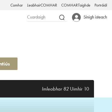
Comhar
Leabhair
COMHAR
COMHAR
Taighde
Portráidí
Sínigh isteach
ntiús
Imleabhar 82
Uimhir 10