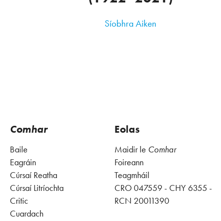
Síobhra Aiken
Comhar
Eolas
Baile
Maidir le
Comhar
Eagráin
Foireann
Cúrsaí Reatha
Teagmháil
Cúrsaí Litríochta
CRO 047559 - CHY 6355 -
Critic
RCN 20011390
Cuardach