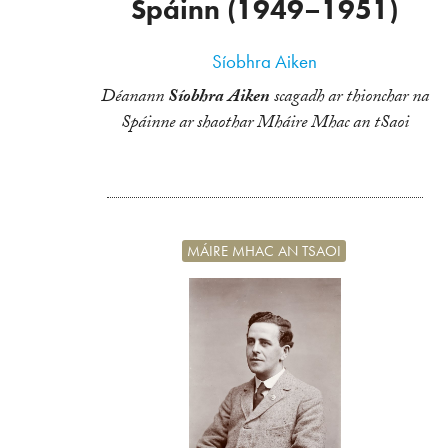
Spáinn (1949–1951)
Síobhra Aiken
Déanann
Síobhra Aiken
scagadh ar thionchar na
Spáinne ar shaothar Mháire Mhac an tSaoi
MÁIRE MHAC AN TSAOI