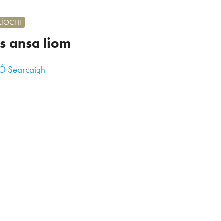
ILÍOCHT
s ansa liom
 Ó Searcaigh