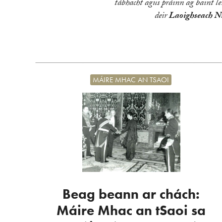
tábhacht agus práinn ag baint len
deir
Laoighseach N
MÁIRE MHAC AN TSAOI
Beag beann ar chách:
Máire Mhac an tSaoi sa