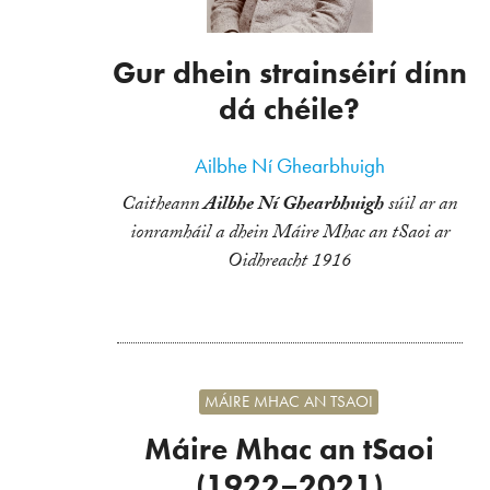
Gur dhein strainséirí dínn
dá chéile?
Ailbhe Ní Ghearbhuigh
Caitheann
Ailbhe Ní Ghearbhuigh
súil ar an
ionramháil a dhein Máire Mhac an tSaoi ar
Oidhreacht 1916
MÁIRE MHAC AN TSAOI
Máire Mhac an tSaoi
(1922–2021)