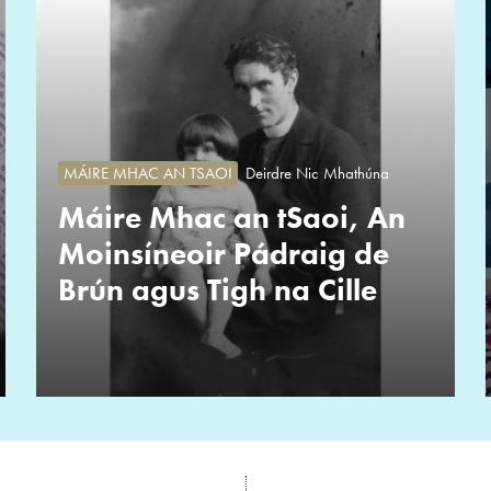
MÁIRE MHAC AN TSAOI
Deirdre Nic Mhathúna
Máire Mhac an tSaoi, An
Moinsíneoir Pádraig de
Brún agus Tigh na Cille