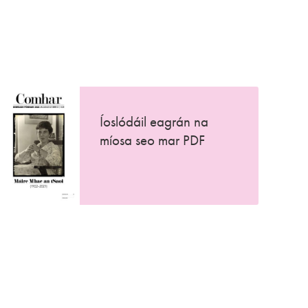
Íoslódáil eagrán na
míosa seo mar PDF