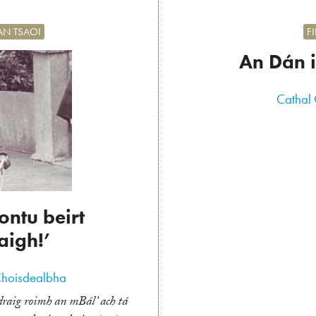
AN TSAOI
F
An Dán i
Cathal
iontu beirt
aigh!’
Choisdealbha
ádraig roimh an mBál’ ach tá