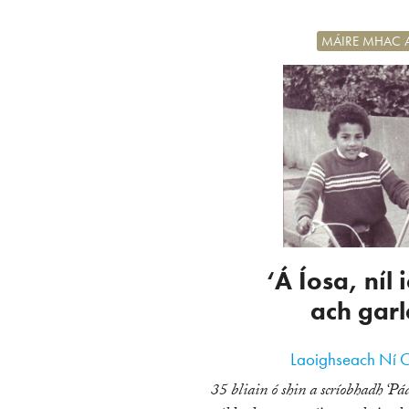
MÁIRE MHAC 
‘Á Íosa, níl 
ach garl
Laoighseach Ní 
35 bliain ó shin a scríobhadh ‘P