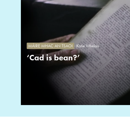
MÁIRE MHAC AN TSAOI
Katie Whelan
‘Cad is bean?’