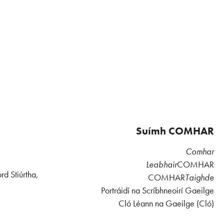
Suímh COMHAR
Comhar
Leabhair
COMHAR
rd Stiúrtha,
COMHAR
Taighde
Portráidí na Scríbhneoirí Gaeilge
Cló Léann na Gaeilge (Cló)