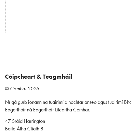
Cóipcheart & Teagmháil
©
Comhar
2026
Ní gá gurb ionann na tuairimí a nochtar anseo agus tuairimí Bho
Eagarthóir ná Eagarthóir Liteartha Comhar.
47 Sráid Harrington
Baile Átha Cliath 8