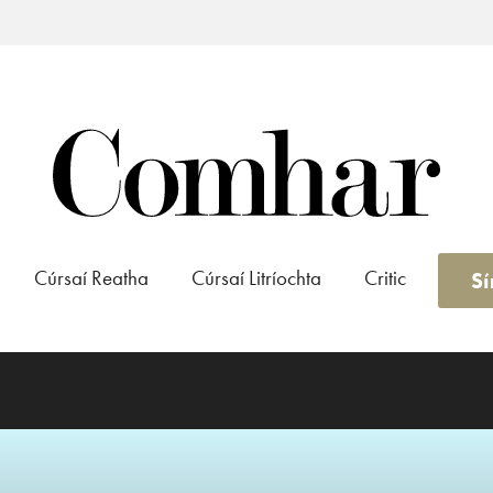
Cúrsaí Reatha
Cúrsaí Litríochta
Critic
Sí