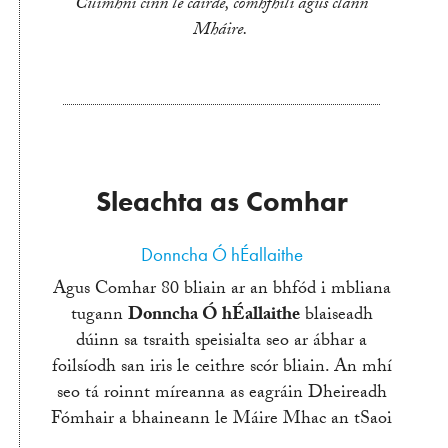
Cuimhní cinn le cairde, comhfhilí agus clann
Mháire.
Sleachta as Comhar
Donncha Ó hÉallaithe
Agus Comhar 80 bliain ar an bhfód i mbliana
tugann
Donncha Ó hÉallaithe
blaiseadh
dúinn sa tsraith speisialta seo ar ábhar a
foilsíodh san iris le ceithre scór bliain. An mhí
seo tá roinnt míreanna as eagráin Dheireadh
Fómhair a bhaineann le Máire Mhac an tSaoi