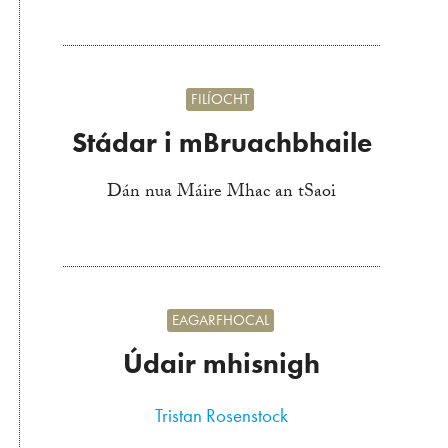
FILÍOCHT
Stádar i mBruachbhaile
Dán nua Máire Mhac an tSaoi
EAGARFHOCAL
Údair mhisnigh
Tristan Rosenstock