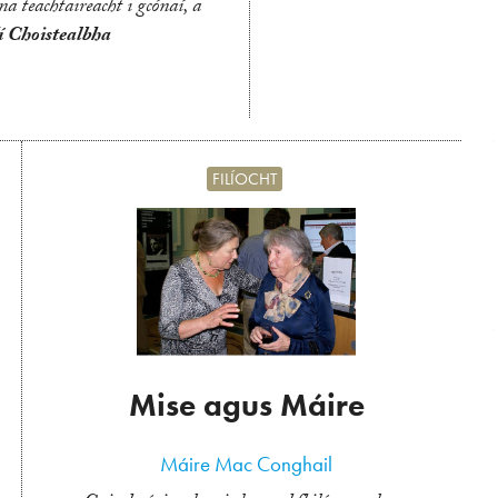
a teachtaireacht i gcónaí, a
í Choistealbha
FILÍOCHT
Mise agus Máire
Máire Mac Conghail