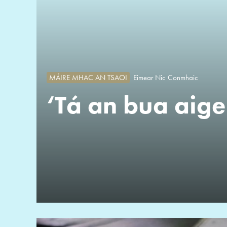
MÁIRE MHAC AN TSAOI
Eimear Nic Conmhaic
‘Tá an bua aige 