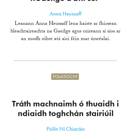
Anna Heussaff
Leanann Anna Heussaff lena haiste ar fhicsean
bleachtaireachta na Gaeilge agus cuireann sí síos ar
an modh oibre atá aici féin mar úrscéalaí.
POLAITÍOCHT
Tráth machnaimh ó thuaidh i
ndiaidh toghchán stairiúil
Póilín Ní Chiaráin