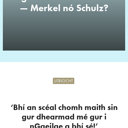
— Merkel nó Schulz?
LITRÍOCHT
‘Bhí an scéal chomh maith sin
gur dhearmad mé gur i
nGaeilge a bhí sé!’