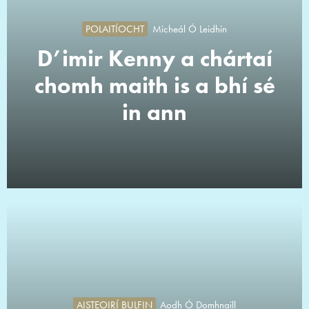
POLAITÍOCHT
Micheál Ó Leidhin
D’imir Kenny a chártaí
chomh maith is a bhí sé
in ann
AISTEOIRÍ BULFIN
Aodh Ó Domhnaill