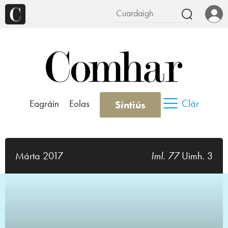
Clár
Eagráin
Eolas
Síntiús
Márta 2017
Iml. 77
Uimh. 3