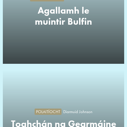
Agallamh le
muintir Bulfin
POLAITÍOCHT
Diarmuid Johnson
Toghchán na Gearmáine