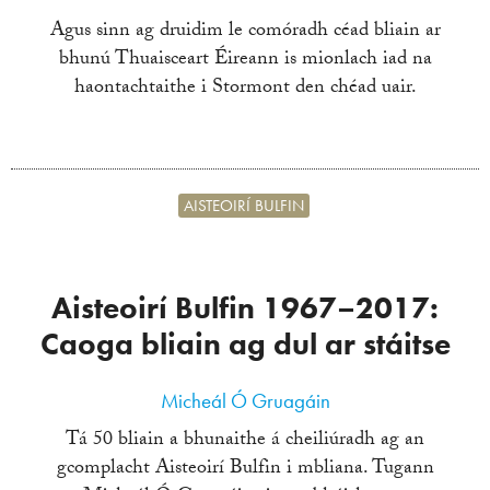
Agus sinn ag druidim le comóradh céad bliain ar
bhunú Thuaisceart Éireann is mionlach iad na
haontachtaithe i Stormont den chéad uair.
AISTEOIRÍ BULFIN
Aisteoirí Bulfin 1967–2017:
Caoga bliain ag dul ar stáitse
Micheál Ó Gruagáin
Tá 50 bliain a bhunaithe á cheiliúradh ag an
gcomplacht Aisteoirí Bulfin i mbliana. Tugann