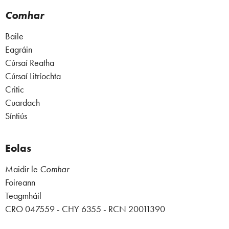
Comhar
Baile
Eagráin
Cúrsaí Reatha
Cúrsaí Litríochta
Critic
Cuardach
Síntiús
Eolas
Maidir le
Comhar
Foireann
Teagmháil
CRO 047559 - CHY 6355 - RCN 20011390