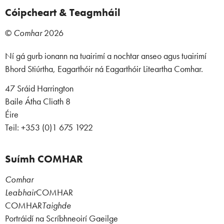
Cóipcheart & Teagmháil
©
Comhar
2026
Ní gá gurb ionann na tuairimí a nochtar anseo agus tuairimí
Bhord Stiúrtha, Eagarthóir ná Eagarthóir Liteartha Comhar.
47 Sráid Harrington
Baile Átha Cliath 8
Éire
Teil: +353 (0)1 675 1922
Suímh COMHAR
Comhar
Leabhair
COMHAR
COMHAR
Taighde
Portráidí na Scríbhneoirí Gaeilge