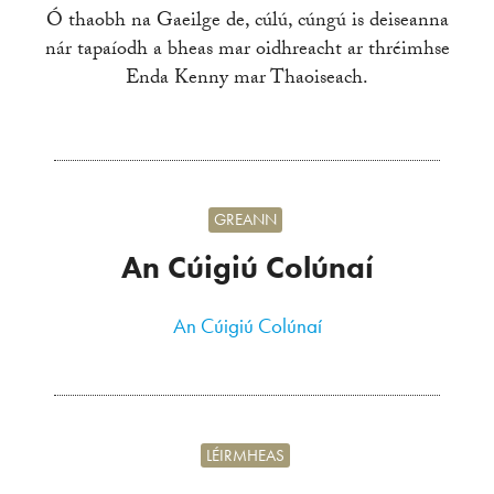
Ó thaobh na Gaeilge de, cúlú, cúngú is deiseanna
nár tapaíodh a bheas mar oidhreacht ar thréimhse
Enda Kenny mar Thaoiseach.
GREANN
An Cúigiú Colúnaí
An Cúigiú Colúnaí
LÉIRMHEAS