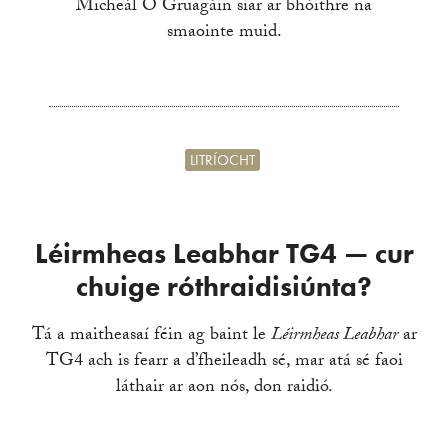
Micheál Ó Gruagáin siar ar bhóithre na
smaointe muid.
LITRÍOCHT
Léirmheas Leabhar TG4 — cur
chuige róthraidisiúnta?
Tá a maitheasaí féin ag baint le
Léirmheas Leabhar
ar
TG4 ach is fearr a d’fheileadh sé, mar atá sé faoi
láthair ar aon nós, don raidió.