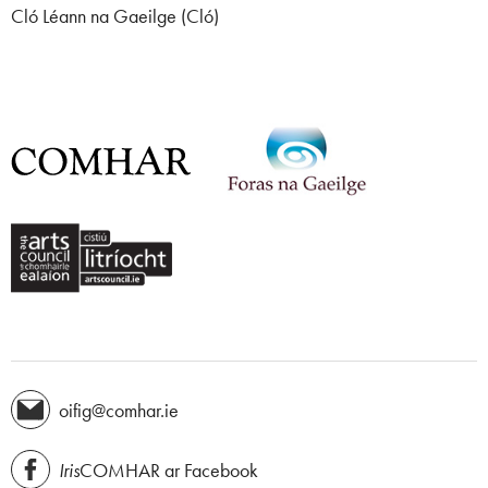
Cló Léann na Gaeilge (Cló)
oifig@comhar.ie
Iris
COMHAR ar Facebook