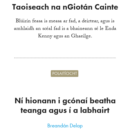
Taoiseach na nGiotán Cainte
Blúirín feasa is measa ar fad, a deirtear, agus is
amhlaidh an scéal fad is a bhaineann sé le Enda
Kenny agus an Ghaeilge.
POLAITÍOCHT
Ní hionann i gcónaí beatha
teanga agus í a labhairt
Breandán Delap