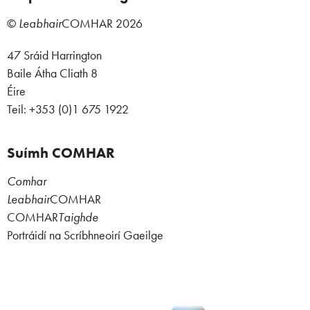
©
Leabhair
COMHAR
2026
47 Sráid Harrington
Baile Átha Cliath 8
Éire
Teil: +353 (0)1 675 1922
Suímh COMHAR
Comhar
Leabhair
COMHAR
COMHAR
Taighde
Portráidí na Scríbhneoirí Gaeilge