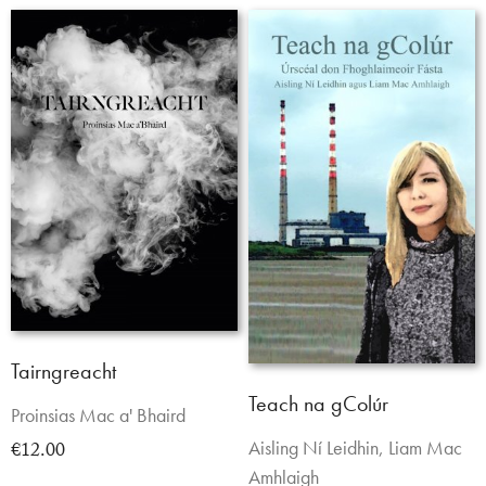
Tairngreacht
Teach na gColúr
Proinsias Mac a' Bhaird
Aisling Ní Leidhin, Liam Mac
€12.00
Amhlaigh