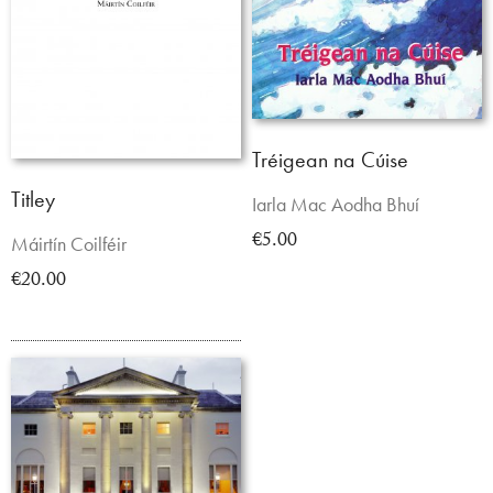
Tréigean na Cúise
Titley
Iarla Mac Aodha Bhuí
€5.00
Máirtín Coilféir
€20.00