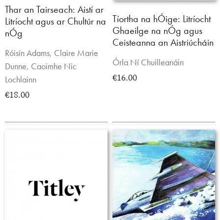
Thar an Tairseach: Aistí ar
Tíortha na hÓige: Litríocht
Litríocht agus ar Chultúr na
Ghaeilge na nÓg agus
nÓg
Ceisteanna an Aistriúcháin
Róisín Adams, Claire Marie
Órla Ní Chuilleanáin
Dunne, Caoimhe Nic
€16.00
Lochlainn
€18.00