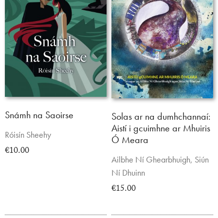
Snámh na Saoirse
Solas ar na dumhchannaí:
Aistí i gcuimhne ar Mhuiris
Róisín Sheehy
Ó Meara
€10.00
Ailbhe Ní Ghearbhuigh, Siún
Ní Dhuinn
€15.00