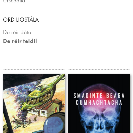
Úrscéalta
ORD LIOSTÁLA
De réir dáta
De réir teidil