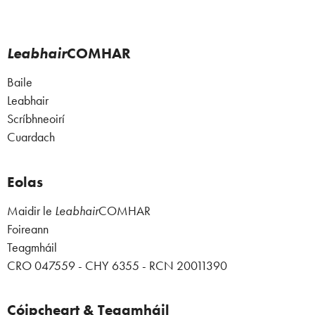
Leabhair
COMHAR
Baile
Leabhair
Scríbhneoirí
Cuardach
Eolas
Maidir le
Leabhair
COMHAR
Foireann
Teagmháil
CRO 047559 - CHY 6355 - RCN 20011390
Cóipcheart & Teagmháil