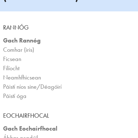
RANNÓG
Gach Rannóg
Comhar (iris)
Ficsean
Filíocht
Neamhfhicsean
Páistí níos sine/Déagóirí
Páistí óga
EOCHAIRFHOCAL
Gach Eochairfhocal
Ábhar acadúil