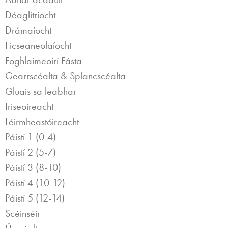
Déaglitríocht
Drámaíocht
Ficseaneolaíocht
Foghlaimeoirí Fásta
Gearrscéalta & Splancscéalta
Gluais sa leabhar
Iriseoireacht
Léirmheastóireacht
Páistí 1 (0-4)
Páistí 2 (5-7)
Páistí 3 (8-10)
Páistí 4 (10-12)
Páistí 5 (12-14)
Scéinséir