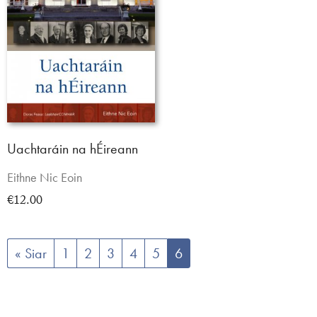
Uachtaráin na hÉireann
Eithne Nic Eoin
€12.00
« Siar
1
2
3
4
5
6